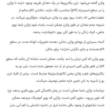
واژن گفته می‌شود. این باکتری‌ها در یک تعادل ظریف وجود دارند تا واژن
را در سطح اسیدیته (pH) مناسب نگه دارند. داشتن pH سالم از
عفونت‌هایی که باعث بروز بوی بد واژن می‌شوند، جلوگیری می‌کند. در
نتیجه عدم تعادل در فلور واژن ممکن است باعث شود واژن شما بوی
ماهی، کپک زدگی یا به طور کلی بوی ناخوشایند بدهد.
البته بسیاری از بوهای واژن نشان دهنده تغییرات کوتاه مدت در سطح
pH هستند و جای نگرانی ندارند؛ برای مثال:
بوی واژن که کمی ترش یا تند باشد، ممکن است نشانه آن باشد که سطح
pH در فلور واژن کمی اسیدی تر از حد معمول شده است. این بو به
باکتری‌های خوب واژن یعنی لاکتوباسیل‌ها مرتبط است. برخی از افراد این
بو را شبیه به نان خمیر مایه مخمر توصیف می‎کنند.
ترشحات واژن شما ممکن است در زمان قاعدگی کمی بوی فلزی بدهد چرا
که خون پریود، حاوی آهن است. واژنی که بوی آمونیاک می‎دهد ممکن
است نشانه‎ای از وجود باقی مانده ادرار در ناحیه تناسلی یا کم آبی بدن