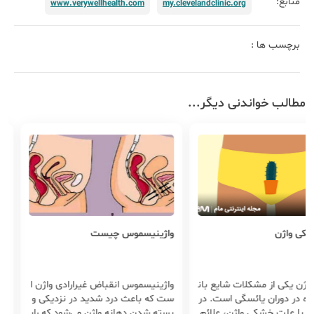
منابع:
www.verywellhealth.com
my.clevelandclinic.org
برچسب ها :
مطالب خواندنی دیگر...
 واژن
واژینیسموس چیست
درد ز
 یکی از مشکلات شایع بان
واژینیسموس انقباض غیرارادی واژن ا
درد 
ه در دوران یائسگی است. در
ست که باعث درد شدید در نزدیکی و
و علل
با علت خشکی واژن، علائم
بسته شدن دهانه واژن می‌شود که راب
غلب 