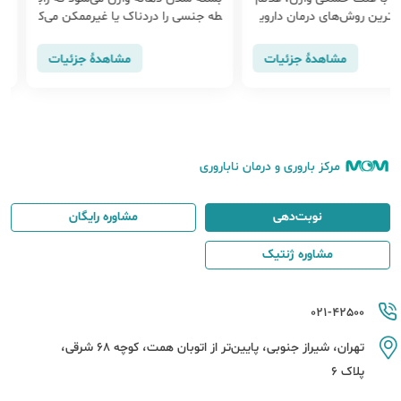
رین روش‌های درمان داروی
طه جنسی را دردناک یا غیرممکن می‌ک
ت و 
 برای رفع خشکی و سوزش
ند. خوشبختانه واژینیسموس درمان
دگی ب
شوید.
داشته و درمان آن
کم ج
مشاهدهٔ جزئیات
مشاهدهٔ جزئیات
دهند
مرکز باروری و درمان ناباروری
نوبت‌دهی
مشاوره رایگان
مشاوره ژنتیک
021-42500
تهران، شیراز جنوبی، پایین‌تر از اتوبان همت، کوچه 68 شرقی،
پلاک 6