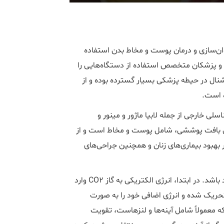
ای جوان‌سازی و درمان پوست و مخاط بدن استفاده
 و پزشکان متخصص استفاده از دستگاه‌هایی را
 که مبتنی بر فناوری CO2 هستند. کاربرد لیزر CO2 فرکشنال در حیطه پزشکی بسیار گسترده بوده و از
ه است.
لی خارجی از جمله لابیا ماژور و مینور و
بافت پوششی، شامل پوست و مخاط است و از
ترده‌ای در بهبود بیماری‌های زنان و همچنین جراحی‌های
نحوه عملکرد لیزر CO2 فراکشنال انرژی حاصل از گاز کربن دی اکسید باشد. در ابتدا، انرژی الکتریکی به گاز CO2 وارد
ود. الکتریسیته وارد شده باعث می‌شود که مولکول‌های CO2 تحریک شده و انرژی اضافی خود را به صورت
ه معمولاً شامل آینه‌ها و لنزهاست، تقویت