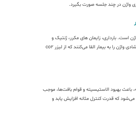
ازی واژن در چند جلسه صورت بگیرد.
یزر از کاربردهای دیگر لیزر CO2 فرکشنال واژن است. بارداری، زایمان های مکرر، ژنتیک و
چاقی عواملی هستند که باعث شلی عضلات کف لگن شده و حس گشادی واژن را به بیمار القا می‌کنند که از لیزر co2
ثانه، باعث بهبود الاستیسیته و قوام بافت‌ها، موجب
می‌شود که قدرت کنترل مثانه افزایش یابد و