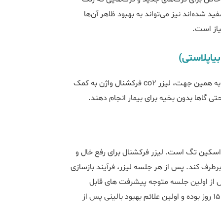
د شده‌اند نیز می‌تواند به بهبود ظاهر آن‌ها
یاز است.
بیاپلاستی)
نور لیزر به قدری قدرتمند است که می تواند باعث برش بافت شود. به همین جهت، لیزر co2 فرکشنال واژن به کمک
 حتی گاها بدون بخیه برای بیمار انجام دهند.
له خال، زگیل و اسکین تگ است. لیزر فرکشنال برای رفع خال و
برطرف کند. پس از هر جلسه لیزر، فرآیند بازسازی
س از اولین جلسه متوجه پیشرفت های قابل
توجهی می‌شوند و زمان بهبود پس از لیزر CO2 فرکشنال حدود 10 تا 15 روز بوده و اولین علائم بهبود بالینی پس از