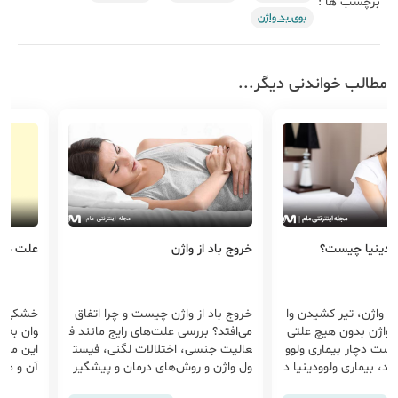
برچسب ها :
بوی بد واژن
مطالب خواندنی دیگر...
لوودینیا چیست؟
خروج باد از واژن
علت خش
در واژن، تیر کشیدن وا
خروج باد از واژن چیست و چرا اتفاق
خشکی وا
 واژن بدون هیچ علتی
می‌افتد؟ بررسی علت‌های رایج مانند ف
وان به‌و
 است دچار بیماری ولوو
عالیت جنسی، اختلالات لگنی، فیست
این مقا
د، بیماری ولوودینیا د
ول واژن و روش‌های درمان و پیشگیر
آن و مؤث
سلی بدون علت است که
ی علمی آن را در این مقاله بخوانید.
ی و خان