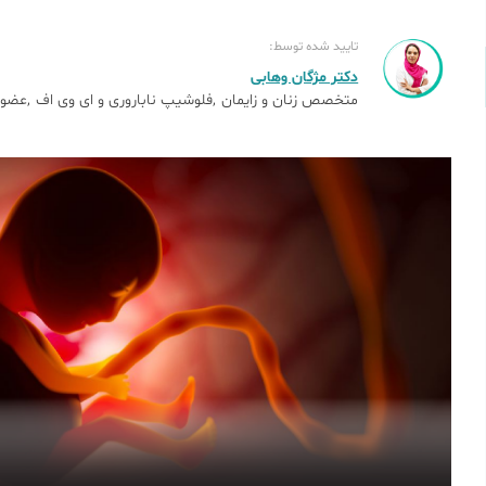
تایید شده توسط:
دکتر مژگان وهابی
متخصص زنان و زایمان
فلوشیپ ناباروری و ای وی اف
عضو 