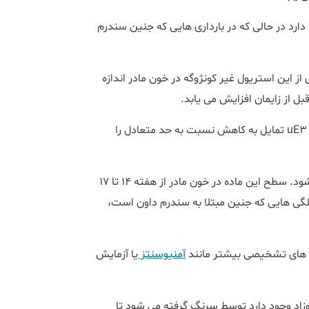
داون دارد، hCG تمایل به بالا رفتن دارد در حالی که در بارداری هایی که جنین سندرم
 این استریول غیر کونژوگه در خون مادر اندازه
ل از زایمان افزایش می یابد.
در بارداری هایی که جنین دارای سندرم داون یا سندرم ادوارد است، uE3 تمایل به کاهش نسبت به حد متعادل را
هورمونی است که توسط جفت تولید می شود. سطح این ماده در خون مادر از هفته 14 تا 17
لگی هایی که جنین مبتلا به سندرم داون است،
ت های تشخیصی بیشتر مانند
آمنیوسنتز
یا آزمایش
وزاد وجود دارد توسط سرنگ گرفته می شود تا