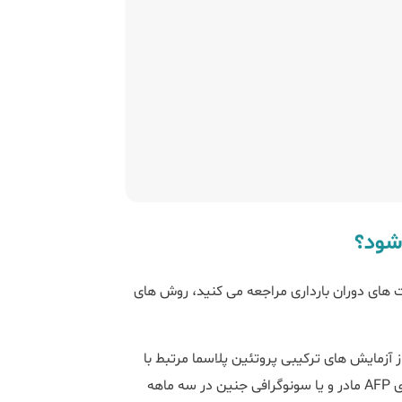
شود؟
بت های دوران بارداری مراجعه می کنید، روش های
ز آزمایش های ترکیبی پروتئین پلاسما مرتبط با
بارداری (PAPP-A)، hCG و سونوگرافی NT و سپس آزمایش خون برای AFP مادر و یا سونوگرافی جنین در سه ماهه