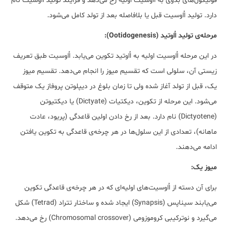
فولیکول‌های بدوی به اُاوسیت اولیه رخ می‌دهد و فرآیند تولید اُاوسیت نام
دارد. تولید اُاوسیت قبل یا بلافاصله بعد از تولد کامل می‌شود.
مرحله‌ی تولید اُاوتید‌ (Ootidogenesis):
در این مرحله اُاوسیت اولیه به اُاوتید تکوین می‌یابد. اُاوسیت طبق تعریف
زیستی آن، سلولی است که تقسیم میوز را انجام می‌دهد. تقسیم میوز
یک، قبل از تولد آغاز شده ولی تا زمان بلوغ در دیپلوتن پروفاز یک متوقف
می‌شود. این مرحله از تکوین، دیکتیات (Dictyate) یا دیکتیوتن
(Dictyotene) نام دارد. بعد از رخ دادن اولین قاعدگی (پریود، عادت
ماهانه)، تعدادی از این سلول‌ها در هر چرخه‌ی قاعدگی به تکوین یافتن
ادامه می‌دهند.
میوز یک:
برای آن دسته از اُاوسیت‌های اولیه‌ای که در هر چرخه‌ی قاعدگی تکوین
می‌یابند سیناپس (Synapsis) ایجاد شده و ساختار تتراد (Tetrad) شکل
می‌گیرد و نوترکیبی کروموزومی (Chromosomal crossover) رخ می‌دهد.