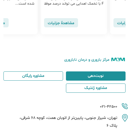
F با تخمک اهدایی می تواند درصد موفق
شده‌ است...
یت ای وی اف آنها را تا 50 تا 60 درصد ا
فزایش دهد.
جزئیات
مشاهدهٔ جزئیات
مشا
مرکز باروری و درمان ناباروری
نوبت‌دهی
مشاوره رایگان
مشاوره ژنتیک
021-42500
تهران، شیراز جنوبی، پایین‌تر از اتوبان همت، کوچه 68 شرقی،
پلاک 6