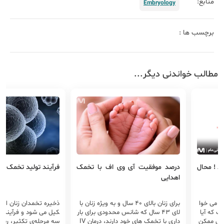
منابع:
Embryology
برچسب ها :
مطالب خواندنی دیگر...
د ! محال
درصد موفقیت آی وی اف با تخمک
فرآیند تولید تخمک
اهدایی
ه می خوا
برای زنان بالای 40 سال و به ویژه زنان با
ذخیره تخمدان زنان از 
 که آیا
لای 43 سال که شانس محدودی برای بار
کیل می شود و فرآیند ت
کشی ممکن
داری با تخمک های خود دارند، درمان IV
سه مرحله‌ی تکثیر، رشد