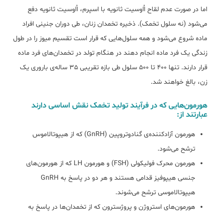
اما در صورت عدم لقاح اُاوسیت ثانویه با اسپرم، اُاوسیت ثانویه دفع
می‌شود (نه سلول تخمک). ذخیره تخمدان زنان، طی دوران جنینی افراد
ماده شروع می‌شود و همه سلول‌هایی که قرار است تقسیم میوز را در طول
زندگی یک فرد ماده انجام دهند در هنگام تولد در تخمدان‌های فرد ماده
قرار دارند. تنها 400 تا 500 سلول طی بازه تقریبی 35 ساله‌ی باروری یک
زن، بالغ خواهند شد.
هورمون‌هایی که در فرآیند تولید تخمک نقش اساسی دارند
عبارتند از:
هورمون آزادکننده‌ی گنادوتروپین (GnRH) که از هیپوتالاموس
ترشح می‌شود.
هورمون محرک فولیکولی (FSH) و هورمون LH که از هورمون‌های
جنسی هیپوفیز قدامی هستند و هر دو در پاسخ به GnRH
هیپوتالاموسی ترشح می‌شوند.
هورمون‌های استروژن و پروژسترون که از تخمدان‌ها در پاسخ به