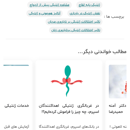
ژنتیک پایه لقاح
مشاوره ژنتیکی پیش از ازدواج
نقش ژنتیک در بارداری
آنالیز هورمونی و ژنتیکی
برچسب ها :
تاثیر اختلالات ژنتیکی بر ناباروری مردان
تاثیر اختلالات ژنتیکی برناباروری زنان
مطالب خواندنی دیگر...
 دکتر آمنه
در غربالگری ژنتیکی اهداکنندگان
خدمات ژنتیکی پیش
ر حمیدرضا
اسپرم، چه چیز را فراموش کرده‌ایم؟!
آمنه لاهوتی ا
در بانک‌های اسپرم، غربالگری اهداکنندگا
آزمایش های قبل از