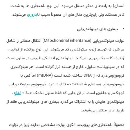
انسان) به زاده‌های مذکر منتقل می‌شود. این نوع ناهنجاری ‌ها به شدت
نادر هستند ولی رایج‌ترین مثال‌های آن معمولاً سبب
ناباروری
می‌شوند.
• بیماری های میتوکندریایی
توارث میتوکندریایی (Mitochondrial inheritance) انتقال صفاتی را شامل
می‌شود که توسط ژنوم میتوکندری کد می‌شوند. این نوع وراثت، از قوانین
ژنتیک کلاسیک پیروی نمی‌کند. میتوکندری اندامکی طبیعی در سلول است
که در سیتوپلاسم سلول، خارج از هسته قرار گرفته است. هر میتوکندری
کروموزومی‌دارد که از DNA ساخته شده است (mtDNA) اما کمی با
کروموزوم‌های هسته‌ای شناخته‌شده تفاوت دارد. کروموزوم میتوکندریایی
کوچک‌تر و حلقوی است. از آن جایی که فقط سلول تخمک هنگام
لقاح
،
میتوکندری ‌هایش را به اشتراک می‌گذارد بیماری های میتوکندریایی فقط از
طریق مادر منتقل می‌شوند.
معمولاً ناهنجاری‌های پیچیده، الگوی توارث مشخصی ندارند زیرا در توارث