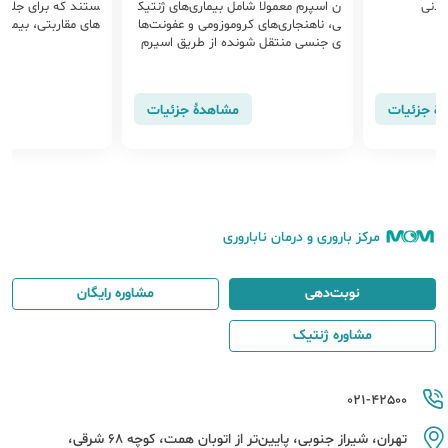
وذنی
ن اسپرم معمولا شامل بیماری‌های ژنتیک
ستند که برای جلوگیر
ی، ناهنجاری‌های کروموزومی و عفونت‌ها
های مقاربتی، بیماری
ی جنسی منتقل شونده از طریق اسپرم
می‌باشد. قوانین غربالگری امروزه بسیار
دقیق‌تر از گذشته می‌باشد تا خطر انتقال
هرگونه بیماری و آلودگی را به نسل بعد
هٔ جزئیات
مشاهدهٔ جزئیات
کاهش دهد.
مرکز باروری و درمان ناباروری
نوبت‌دهی
مشاوره رایگان
مشاوره ژنتیک
021-42500
تهران، شیراز جنوبی، پایین‌تر از اتوبان همت، کوچه 68 شرقی،