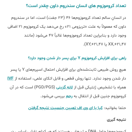
تعداد کروموزوم ھای انسان سندروم داون چقدر است؟
در انسانِ سالم تعداد کروموزوم‌ها ۴۶ (۲۳ جفت) است، اما در سندروم
داون که معمولاً به علت «تریزومی ۲۱» رخ می‌دهد یک کروموزوم ۲۱ اضافی
وجود دارد و بنابراین تعداد کروموزوم‌ها غالباً ۴۷ می‌شود (مانند
47,XX,+21 یا 47,XY,+21).
راهی برای افزایش کروموزوم Y برای پسر دار شدن وجود دارد؟
هیچ روش طبیعی ثابت‌شده‌ای برای افزایش احتمال اسپرم‌های Y یا پسر
دار شدن وجود ندارد. تنها روش قطعی و قابل ‌اتکای علمی، استفاده از
IVF
همراه با تشخیص ژنتیکی قبل از
لانه‌ گزینی
(PGD/PGS) است که در آن
کروموزوم جنین قبل از انتقال به
رحم
بررسی می‌شود.
حتما بخوانید:
کیا با ای وی اف تعیین جنسیت نتیجه گرفتن
نتیجه ‌گیری
کروموزوم‌ها حامل DNA و ژن‌هایی هستند که هر کدام نقشی اساسی در