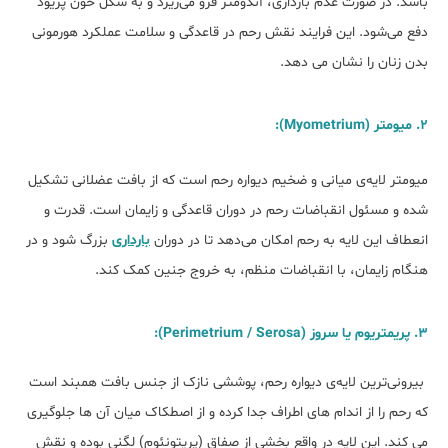
باشد. در صورت عدم بارداری، آندومتر فرو می‌ریزد و به شکل خون پریود
دفع می‌شود. این فرایند نقش رحم در قاعدگی و سلامت عملکرد هورمونی
بدن زنان را نشان می دهد.
2. میومتر (Myometrium):
میومتر لایه‌ی میانی و ضخیم دیواره رحم است که از بافت عضلانی تشکیل
شده و مسئول انقباضات رحم در دوران قاعدگی و زایمان است. قدرت و
انعطاف این لایه به رحم امکان می‌دهد تا در دوران
بارداری
بزرگ شود و در
هنگام زایمان، با انقباضات منظم، به خروج جنین کمک کند.
3. پریمتریوم یا سروز (Perimetrium / Serosa):
بیرونی‌ترین لایه‌ی دیواره رحم، پوششی نازک از جنس بافت همبند است
که رحم را از اندام‌ های اطراف جدا کرده و از اصطکاک میان آن‌ ها جلوگیری
می ‌کند. این لایه در واقع بخشی از صفاق (پریتونئوم) لگنی بوده و نقش