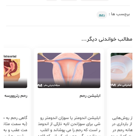
برچسب ها :
رحم
مطالب خواندنی دیگر...
رحم رتروورسه چیست؟
درمان فیبر
 سوزان اندومتر رو
گاهی رحم به جای اینکه به سمت جلو
درمان فیبرو
ایه نازکی از اندومت
(به سمت مثانه) متمایل باشد، به س
بیماران مبت
می پوشاند و اغلب
مت عقب و به سمت مقعد مایل م
م رحم یا می