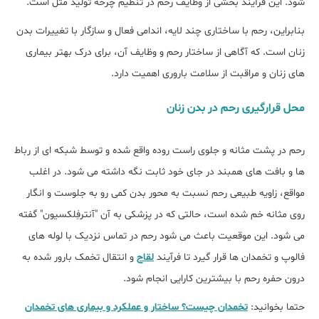
‌شود. این فرآیند بخشی از وظایف رحم در تنظیم چرخه تولید مثل است.
بنابراین، رحم با ساختاری چند لایه، اندامی فعال و سازگار با تغییرات بدن
زنان است. که آگاهی از ساختار رحم و وظایف آن، برای درک بهتر بیماری‌
های زنان و مراقبت از سلامت باروری اهمیت دارد.
محل قرارگیری رحم در بدن زنان
رحم در پشت مثانه و جلوی راست ‌روده واقع شده و توسط شبکه‌ ای از رباط
‌ها و بافت ‌های همبند در جای خود ثابت نگه داشته می ‌شود. در اغلب
مواقع، زاویه طبیعی رحم نسبت به محور بدن کمی رو به جلوست و انگار
روی مثانه خم شده است، حالتی که در پزشکی به آن "آنترفِلکسیون" گفته
می ‌شود. این موقعیت باعث می‌ شود رحم در تماس نزدیک با لوله ‌های
فالوپ و تخمدان ‌ها قرار گیرد تا فرآیند
لقاح
و انتقال تخمک بارور ‌شده به
درون حفره رحم با بیشترین کارایی انجام شود.
حتما بخوانید:
تخمدان چیست؟ ساختار و عملکرد و بیماری های تخمدان