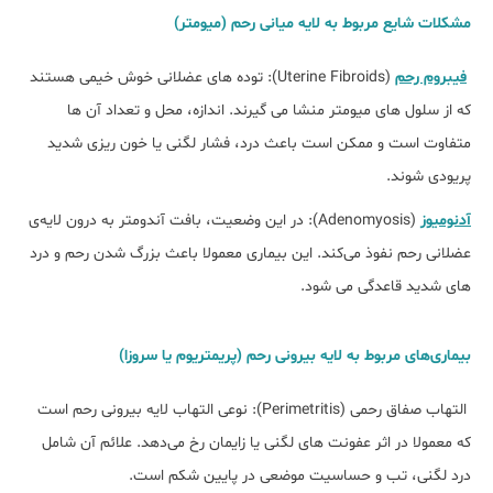
مشکلات شایع مربوط به لایه میانی رحم (میومتر)
فیبروم رحم
(Uterine Fibroids): توده‌ های عضلانی خوش ‌خیمی هستند
که از سلول‌ های میومتر منشا می‌ گیرند. اندازه، محل و تعداد آن‌ ها
متفاوت است و ممکن است باعث درد، فشار لگنی یا خون ‌ریزی شدید
پریودی شوند.
آدنومیوز
(Adenomyosis): در این وضعیت، بافت آندومتر به درون لایه‌ی
عضلانی رحم نفوذ می‌کند. این بیماری معمولا باعث بزرگ شدن رحم و درد
های شدید قاعدگی می‌ شود.
بیماری‌های مربوط به لایه بیرونی رحم (پریمتریوم یا سروزا)
التهاب صفاق رحمی (Perimetritis): نوعی التهاب لایه بیرونی رحم است
که معمولا در اثر عفونت ‌های لگنی یا زایمان رخ می‌دهد. علائم آن شامل
درد لگنی، تب و حساسیت موضعی در پایین شکم است.