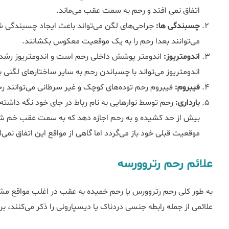
اتفاق نمی افتد و رحم به سمت عقب می‌ماند.
چسبندگی ها:
جراحی‌های لگن می‌تواند باعث ایجاد
چسبندگی
شو
می‌توانند بعدا رحم را به یک موقعیت معکوس بکشانند.
اندومتریوز:
اندومتر پوشش داخلی رحم است و
اندومتریوز
رشد س
اندومتریوز می‌تواند با چسباندن رحم به سایر ساختارهای لگن
فیبروم:
فیبروم رحم
توده‌های کوچک و غیر سرطانی می‌توانند ر
بارداری:
رحم توسط نوارهایی به نام رباط در جای خود نگه داشته ش
بیش از حد کشیده و به رحم اجازه دهد که به سمت عقب خم شود
موقعیت قبلی خود باز می‌گردد اما گاهی از مواقع این اتفاق نمی‌
علائم رحم رتروورسه
به طور کلی رحم رتروورس یا رحم خمیده به عقب در اغلب مواقع مشکلی 
علائمی از جمله رابطه جنسی دردناک یا دیسپارونی را ذکر می‌کنند، ب