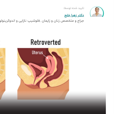
تایید شده توسط:
دکتر زهرا خلج
جراح و متخصص زنان و زایمان
فلوشیپ نازایی و اندوکرینولو