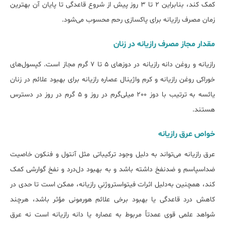
کمک کند، بنابراین ۲ تا ۳ روز پیش از شروع قاعدگی تا پایان آن بهترین
زمان مصرف رازیانه برای پاکسازی رحم محسوب می‌شود.
مقدار مجاز مصرف رازیانه در زنان
رازیانه و روغن دانه رازیانه در دوزهای 5 تا 7 گرم مجاز است. کپسول‌های
خوراکی روغن رازیانه و کرم واژینال عصاره رازیانه برای بهبود علائم در زنان
یائسه به ترتیب با دوز 200 میلی‌گرم در روز و 5 گرم در روز در دسترس
هستند.
خواص عرق رازیانه
عرق رازیانه می‌تواند به دلیل وجود ترکیباتی مثل آنتول و فنکون خاصیت
ضداسپاسم و ضدنفخ داشته باشد و به بهبود دل‌درد و نفخ گوارشی کمک
کند، همچنین به‌دلیل اثرات فیتواستروژنیِ رازیانه، ممکن است تا حدی در
کاهش درد قاعدگی یا بهبود برخی علائم هورمونی مؤثر باشد، هرچند
شواهد علمی قوی عمدتاً مربوط به عصاره یا دانه رازیانه است نه عرق