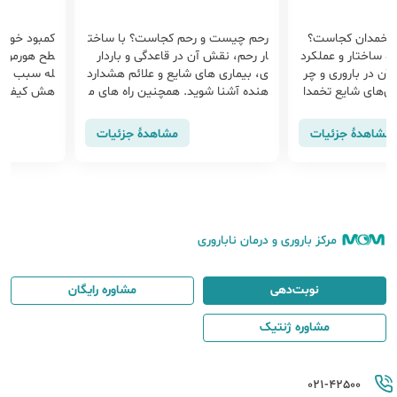
تخمدان کجاست؟
رحم چیست و رحم کجاست؟ با ساخت
کمبود خواب
ره ساختار و عملکرد
ار رحم، نقش آن در قاعدگی و باردار
طح هورمون
ن در باروری و چر
ی، بیماری‌ های شایع و علائم هشدارد
له سبب اخت
ری‌های شایع تخمدا
هنده آشنا شوید. همچنین راه‌ های م
هش کیفیت ت
ود تا بهتر با سلام
راقبت و حفظ سلامت رحم توضیح از ن
روری خواهد 
وید.
ظر متخصصان
در تنظیم چ
مشاهدهٔ جزئیات
مشاهدهٔ جزئیات
که می‌تواند
ی شود
مرکز باروری و درمان ناباروری
نوبت‌دهی
مشاوره رایگان
مشاوره ژنتیک
021-42500