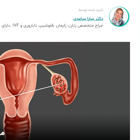
تایید شده توسط:
دکتر سارا ساعدی
جراح متخصص زنان، زایمان
فلوشیپ ناباروری و IVF
دارای