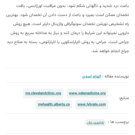
باعث درد شدید و ناگهانی شکم شود. بدون مراقبت اورژانسی، بافت
تخمدان ممکن است بمیرد و باعث از دست دادن آن تخمدان شود. بهترین
راه تشخیص تورشن تخمدان سونوگرافی واژینال داپلر است. هیچ روش
دارویی نمیتواند این شرایط را درمان کند و نیاز به مداخله سریع به روش
جراحی است. جراحی به روش لاپاراسکوپی یا لاپاراتومی، بسته به صلاح دید
جراح انجام خواهد شد.
نویسنده مقاله :
الهام اسدی
my.clevelandclinic.org
www.yalemedicine.org
منابع:
myhealth.alberta.ca
www.lybrate.com
برچسب ها :
ناباروری زنان