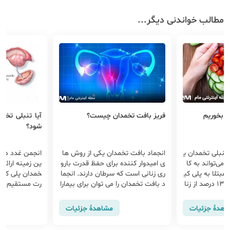
مطالب خواندنی دیگر...
ه بخوریم
فریز بافت تخمدان چیست؟
آیا تنبلی تخم
شود؟
 تنبلی تخمدان ی
انجماد بافت تخمدان یکی از روش ها
انجمن غدد درون
می‌تواند به کا
ی امیدوار کننده برای حفظ قدرت بارو
ین زمینه ارائه 
مبتلا به پلی کی
ری زنانی است که سرطان دارند. انجما
خمدان پلی کیس
ستیک کمک کند. ۸ تا ۱۳ درصد از زنا
د بافت تخمدان را می توان برای بیمارا
رت مستقیم است
لا به تنبلی تخ
ن مبتلا به انواع سرطان استفاده کرد.
اصلی ناباروری 
دان 
اهدهٔ جزئیات
مشاهدهٔ جزئیات
دی در این زمین