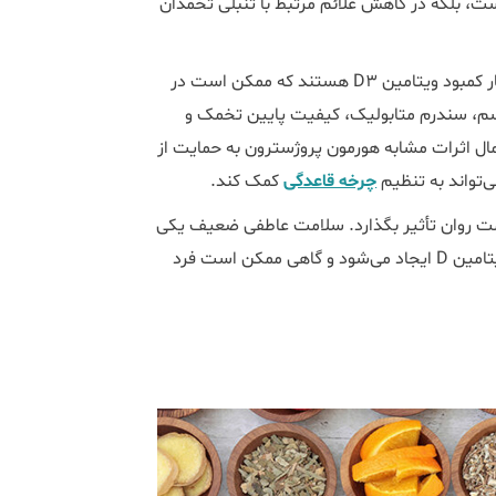
، بلکه در کاهش علائم مرتبط با تنبلی تخمدان
تحقیقات نشان داده است که زنان مبتلا به تنبلی تخمدان اغلب دچار کمبود ویتامین D3 هستند که ممکن است در
یسم، سندرم متابولیک، کیفیت پایین تخمک و
ل اثرات مشابه هورمون پروژسترون به حمایت از
‌تواند به تنظیم
چرخه قاعدگی
کمک کند.
ق و خو و سلامت روان تأثیر بگذارد. سلامت عاطفی ضعیف یکی
از مشکلات ناشی از تنبلی تخمدان است که به علت سطوح پایین ویتامین D ایجاد می‌شود و گاهی ممکن است فرد