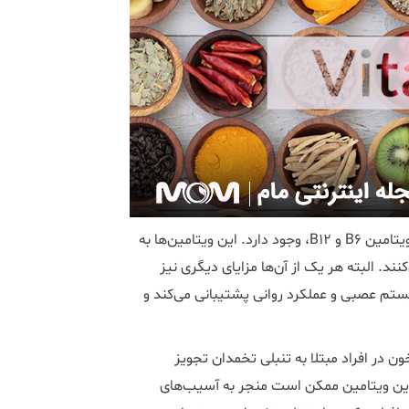
امکان بهبود تنبلی تخمدان با مکمل و ویتامین‌های گروه B، از جمله ویتامین B6 و B12، وجود دارد. این ویتامین‌ها به
ند. البته هر یک از آن‌ها مزایای دیگری نیز
ورمونی و همچنین سیستم عصبی و عملکرد روانی پشتیبانی می‌کند و
 در افراد مبتلا به تنبلی تخمدان تجویز
دن کاهش دهد. کمبود این ویتامین ممکن است منجر به آسیب‌های