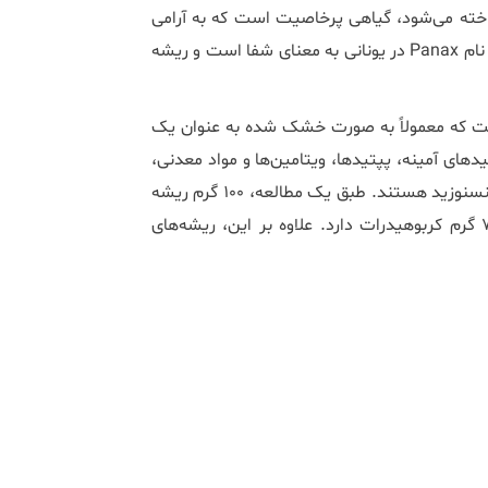
نسینگ که با نام Panax quinquefolius نیز شناخته می‌شود، گیاهی پرخاصیت است که به آرامی
رشد می‌کند و تقریباً سه تا پنج سال طول می‌کشد تا به بلوغ برسد. نام Panax در یونانی به معنای شفا است و ریشه
است که معمولاً به صورت خشک شده به عنوان یک
دهای آمینه، پپتیدها، ویتامین‌ها و مواد معدنی،
فیتواسترول‌ها و روغن‌های ضروری به همراه ۳۶ ترکیب مختلف جینسنوزید هستند. طبق یک مطالعه، ۱۰۰ گرم ریشه
جینسینگ تقریباً ۳۳۸ کیلوکالری انرژی، ۱۲.۲۹ گرم پروتئین و ۷۰ گرم کربوهیدرات دارد. علاوه بر این، ریشه‌های