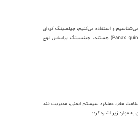
می‌شناسیم و استفاده می‌کنیم، جینسینگ کره‌ای
یا آسیایی (Panax ginseng) و جینسینگ کانادایی (Panax quinquefolius) هستند. جینسینگ براساس نوع
سلامت مغز، عملکرد سیستم ایمنی، مدیریت قند
به موارد زیر اشاره کرد: