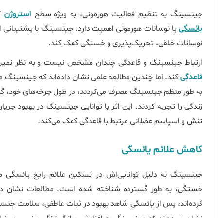
جینسینگ به تنظیم فعالیت هورمونی، به ویژه سطح
استروژن
کم
یائسگی
یا نوسانات هورمونی اهمیت دارد. جینسینگ با پشتیبانی از 
نوسانات خلقی، تحریک‌پذیری و خستگی کمک کند.
ارتباط جینسینگ و قاعدگی چندان مشخص نیست و به نظر نمی‎رسد که مصرف جینسینگ کمکی به
قاعدگی
کند. اما چندین مطالعه علمی نشان داده‌اند که جینسینگ می
به طور منظم جینسینگ مصرف می‌کردند، در طول چرخه‌های خود، گرفت
زندگی را تجربه کردند. این اثر با توانایی جینسینگ در بهبود ج
تنش و اسپاسم عضلانی مرتبط با قاعدگی کمک می‌کند.
کاهش علائم یائسگی
جینسینگ به دلیل توانایی‌اش در تسکین علائم رایج یائسگی ما
خستگی، به طور گسترده شناخته شده است. مطالعات نشان دا
کرده‌اند، پس از یائسگی شاهد بهبود در ثبات عاطفی، سلامت جنسی