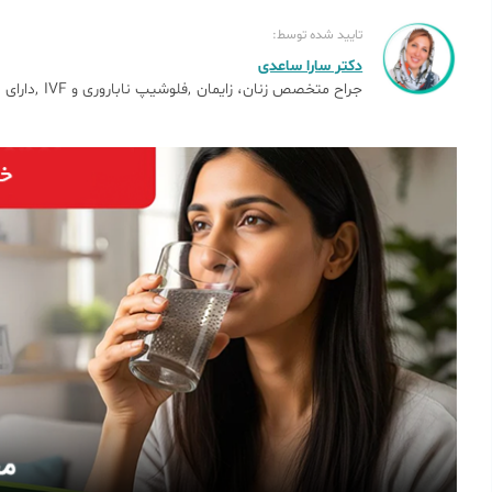
تایید شده توسط:
دکتر سارا ساعدی
جراح متخصص زنان، زایمان
فلوشیپ ناباروری و IVF
دارای