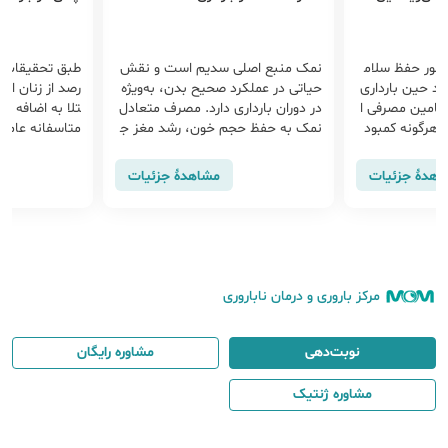
لی سدیم است و نقش
طبق تحقیقات انجام شده حدود ۴۰ د
دوران با
کرد صحیح بدن، به‌ویژه
رصد از زنان ایرانی در سنین باروری مب
سترس اس
اری دارد. مصرف متعادل
تلا به اضافه وزن یا چاقی هستند، که
ا مبادا
حجم خون، رشد مغز ج
متاسفانه عامل خطرساز و مهمی برای
دارند ب
د مناسب جفت کمک م
بسیاری از بیماری‌های دوران بارداری م
ت نکات
ن حال، مصرف بیش از حد
حسوب می‌شود.
یتواند
مشاهدهٔ جزئیات
مشاهدهٔ جزئیات
اعث فشار خون بالا و پر
ی خاطر 
د. در دوران بارداری باید
ف نمک را رعایت کرده.
مرکز باروری و درمان ناباروری
نوبت‌دهی
مشاوره رایگان
مشاوره ژنتیک