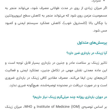
سردرد.
اگر میزان زیادی از روی در مدت طولانی مصرف شود، می‌تواند منجر به
مسمومیت مزمن روی شود که می‌تواند منجر به کاهش سطح لیپوپروتئین
با چگالی بالا (کلسترول خوب)، کاهش عملکرد سیستم ایمنی و کمبود
مس شود.
پرسش‌های متداول
آیا زینک در ﺑﺎرداری ﺿﺮر دارد؟
تاثیر زینک ﺑﺮ ﺳﻼﻣﺖ ﻣﺎدر و جنین در بارداری بسیار قابل توجه است و
این ماده معدنی نقش مهمی در تکامل جنین، عملکرد ایمنی و فعالیت
آنزیم‎‌های بدن ایفا می‌کند. مصرف مقادیر کافی زینک در بارداری ضروری
است و در صورت دریافت در محدوده توصیه‌شده، هیچ‌گونه ضرری ندارد.
در دوران ﺑﺎرداری روزاﻧﻪ چند میلی‌گرم زینک ﻧﯿﺎز دارﯾﻢ؟
بر اساس توصیه‌ی Institute of Medicine (IOM) و WHO، میزان زینک