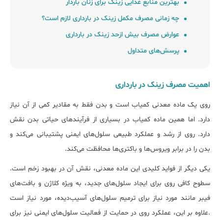
بهترین ﻣﻨﺎﺑﻊ ﻏﺬایی زینک ﺑﺮای زﻧﺎن ﺑﺎردار
چه زمانی ﻣﺼﺮف مکمل زینک در ﺑﺎرداری ﻻزم اﺳﺖ؟
عوارض ﻣﺼﺮف ﺑﯿﺶ ازﺣﺪ زینک در ﺑﺎرداری
پرسش‌های متداول
اﻫﻤﯿﺖ ﻣﺼﺮف زینک در ﺑﺎرداری
روی یک ماده معدنی کمیاب است و بدن فقط به مقادیر کمی از آن نیاز
دارد. اما همین ماده کمیاب در بسیاری از فرآیندهای حیاتی بدن نقش
دارد. روی از رشد و عملکرد طبیعی سلول‌های ایمنی پشتیبانی می‌کند و
بدن را در برابر ویروس‌ها و باکتری‌ها محافظت می‎‌کند.
یکی دیگر از فواید کلیدی این ماده معدنی، نقش آن در بهبود زخم است.
سطوح کافی روی برای ایجاد سلول‌های جدید، به ویژه کلاژن و بافت‌های
فیبر مانند مورد نیاز برای ترمیم سلول‌های آسیب‌دیده، مورد نیاز است
.علاوه بر این، عملکرد روی در حمایت از فعالیت سلول‌های ایمنی نیز برای