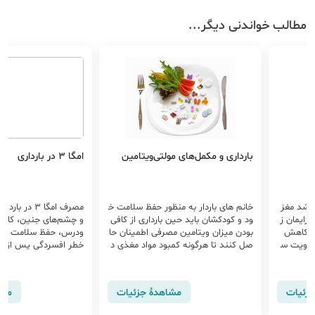
مطالب خواندنی دیگر...
بارداری و مکمل‌های مولتی‌ویتامین
امگا ۳ در بارداری
باعث رشد مغز
خانم های باردار به منظور حفظ سلامت خ
مصرف امگا ۳ د
زایمان ز
ود و کودکشان باید حین بارداری از کافی
و چشم‌های جنین، کاهش
، کاهش
بودن میزان ویتامین مصرفی اطمینان حا
ودرس، حفظ سلامت قلب
 تقویت س
صل کنند تا هرگونه کمبود مواد مغذی د
خطر افسردگی پس از زا
هاب می‌ش
ر رژیم غذایی به کمک آن ها برطرف گرد
یستم ایمنی مادر و کا
د.
ود.
جزئیات
مشاهدهٔ جزئیات
مشا