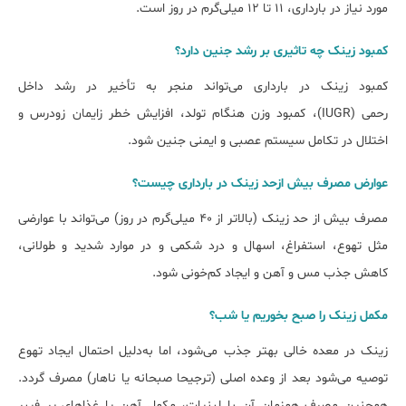
ﻣﻮرد ﻧﯿﺎز در ﺑﺎرداری، ۱۱ تا ۱۲ میلی‌گرم در روز است.
کمبود زینک چه تاثیری ﺑﺮ رﺷﺪ جنین دارد؟
کمبود زینک در بارداری می‌تواند منجر به تأخیر در رشد داخل
رحمی (IUGR)، کمبود وزن هنگام تولد، افزایش خطر زایمان زودرس و
اختلال در تکامل سیستم عصبی و ایمنی جنین شود.
ﻋﻮارض ﻣﺼﺮف ﺑﯿﺶ ازﺣﺪ زینک در ﺑﺎرداری چیست؟
مصرف بیش از حد زینک (بالاتر از ۴۰ میلی‌گرم در روز) می‌تواند با عوارضی
مثل تهوع، استفراغ، اسهال و درد شکمی و در موارد شدید و طولانی،
کاهش جذب مس و آهن و ایجاد کم‌خونی شود.
مکمل زینک را ﺻﺒﺢ ﺑﺨﻮرﯾﻢ ﯾﺎ ﺷﺐ؟
زینک در معده خالی بهتر جذب می‌شود، اما به‌دلیل احتمال ایجاد تهوع
توصیه می‌شود بعد از وعده اصلی (ترجیحا صبحانه یا ناهار) مصرف گردد.
همچنین مصرف همزمان آن با لبنیات، مکمل آهن یا غذاهای پر فیبر