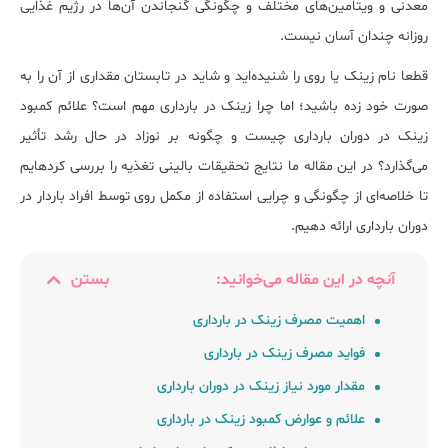
معدنی و ویتامین‌‎های مختلف و چگونگی گنجاندن آن‌ها در رژیم غذایی
روزانه چندان آسان نیست.
قطعا نام زینک یا روی را شنیده‌اید و شاید در تابستان مقداری از آن را به
صورت خود زده باشید؛ اما چرا زینک در بارداری مهم است؟ علائم کمبود
زینک در دوران بارداری چیست و چگونه بر نوزاد در حال رشد تأثیر
می‌گذارد؟ در این مقاله ما نتایج تحقیقات بالینی تغذیه را بررسی کرده‎ایم
تا خلاصه‌ای از چگونگی و چرایی استفاده از مکمل روی توسط افراد باردار در
دوران بارداری ارائه دهیم.
آنچه در این مقاله می‌خوانید:
بستن
اﻫﻤﯿﺖ ﻣﺼﺮف زینک در ﺑﺎرداری
ﻓﻮاﯾﺪ ﻣﺼﺮف زینک در ﺑﺎرداری
ﻣﻘﺪار ﻣﻮرد ﻧﯿﺎز زینک در دوران ﺑﺎرداری
ﻋﻼﺋﻢ و ﻋﻮارض کمبود زینک در ﺑﺎرداری