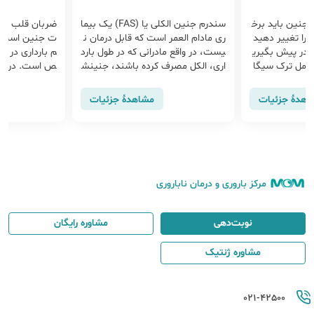
 جنین باید برخ
سندرم جنین الکلی یا (FAS) یک بیما
ضربان قلب جنی
 را تغییر دهید
ری مادام العمر است که قابل درمان ن
ت جنین است ک
 در پیش بگیری
یست، در واقع مادرانی که در طول بارد
م بارداری در س
شامل ترک سیگا
اری، الکل مصرف کرده باشند، جنینش
ص است. در جن
، داشتن رژیم م
ان به این بیماری مبتلا می‌شود.
معمولاً منظم ا
میانگین بین
اهدهٔ جزئیات
مشاهدهٔ جزئیات
مرکز باروری و درمان ناباروری
نوبت‌دهی
مشاوره رایگان
مشاوره ژنتیک
021-42500