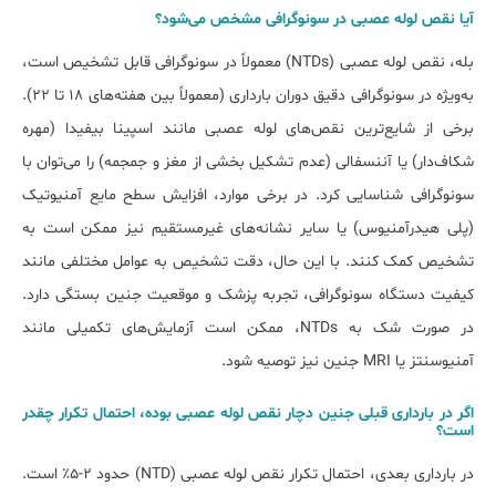
آیا نقص لوله عصبی در سونوگرافی مشخص می‌شود؟
بله، نقص لوله عصبی (NTDs) معمولاً در سونوگرافی قابل تشخیص است،
به‌ویژه در سونوگرافی دقیق دوران بارداری (معمولاً بین هفته‌های ۱۸ تا ۲۲).
برخی از شایع‌ترین نقص‌های لوله عصبی مانند اسپینا بیفیدا (مهره
شکاف‌دار) یا آننسفالی (عدم تشکیل بخشی از مغز و جمجمه) را می‌توان با
سونوگرافی شناسایی کرد. در برخی موارد، افزایش سطح مایع آمنیوتیک
(پلی هیدرآمنیوس) یا سایر نشانه‌های غیرمستقیم نیز ممکن است به
تشخیص کمک کنند. با این حال، دقت تشخیص به عوامل مختلفی مانند
کیفیت دستگاه سونوگرافی، تجربه پزشک و موقعیت جنین بستگی دارد.
در صورت شک به NTDs، ممکن است آزمایش‌های تکمیلی مانند
آمنیوسنتز یا MRI جنین نیز توصیه شود.
اگر در بارداری قبلی جنین دچار نقص لوله عصبی بوده، احتمال تکرار چقدر
است؟
در بارداری بعدی، احتمال تکرار نقص لوله عصبی (NTD) حدود ۲-۵٪ است.