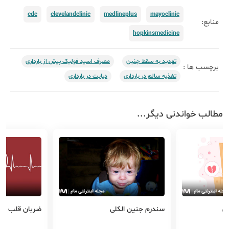
cdc
clevelandclinic
medlineplus
mayoclinic
منابع:
hopkinsmedicine
تهدید به سقط جنین
مصرف اسید فولیک پیش از بارداری
برچسب ها :
تغذیه سالم در بارداری
دیابت در بارداری
مطالب خواندنی دیگر...
ن
سندرم جنین الکلی
ضربان قلب جن