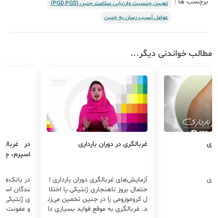
برچسب ها :
تعیین جنسیت وارزیابی سلامت جنین (PGD,PGS)
عوامل آسیب‌ رسان به جنین
مطالب خواندنی دیگر...
اری
غربالگری در دوران بارداری
در غربالگ
اسپرم، چه چ
اری
آزمایش‌های غربالگری دوران بارداری ا
در بانک‌های
حتمال بروز ناهنجاری ژنتیکی یا اختلا
ندگان اسپرم
ل کروموزومی‌ را در جنین تخمین می‌زن
ی ژنتیکی، 
د. غربالگری به موقع فواید بسیاری دا
و عفونت‌ها