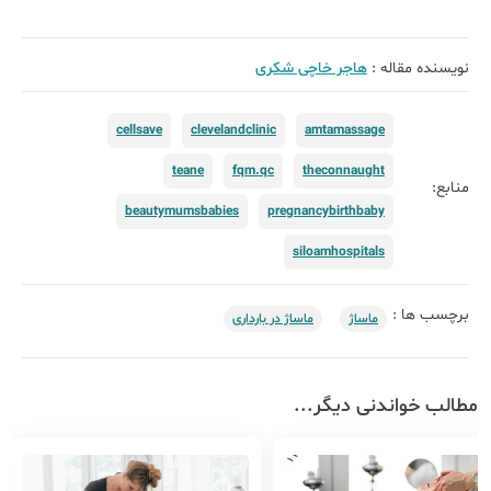
نویسنده مقاله :
هاجر خاچی شکری
cellsave
clevelandclinic
amtamassage
teane
fqm.qc
theconnaught
منابع:
beautymumsbabies
pregnancybirthbaby
siloamhospitals
برچسب ها :
ماساژ
ماساژ در بارداری
مطالب خواندنی دیگر...