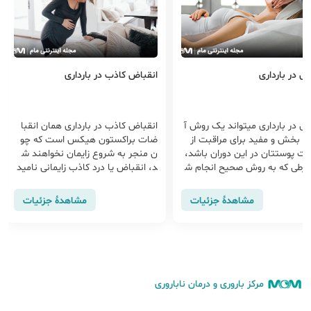
ل در بارداری
انقباض کاذب در بارداری
فشیال در بارداری می‎تواند یک روش آ
انقباض کاذب در بارداری همان انقبا
 بخش و مفید برای مراقبت از
ضات براکستون هیکس است که چو
سلامت پوست‎تان در این دوران باشد،
ن منجر به شروع زایمان نخواهند ش
شرطی که به روش صحیح انجام ش
د، انقباض یا درد کاذب زایمانی نامید
در این مقاله با بایدها و نبایدهای
ه می‏‌شوند. قبل از زایمان رحم باید خو
ل در بارداری آشنا می‌شوید.
دش را برای زایمان آماده کند. انقباضا
مشاهدهٔ جزئیات
مشاهدهٔ جزئیات
ت کاذب به رحم کمک می‎کند تا از پ
س انقباضات واقعی رحم بر بیاید.
مرکز باروری و درمان ناباروری