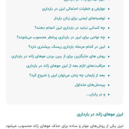
عوارض و خطرات احتمالی لیزر در بارداری
توصیه‌های ایمنی برای زنان باردار
چه کسانی نباید در بارداری لیزر انجام دهند؟
چه نواحی ﺑﺮای لیزر در ﺑﺎرداری پرخطر ﻣﺤﺴﻮب میﺷﻮﻧﺪ؟
لیزر در کدام ﻣﺮﺣﻠﻪ ﺑﺎرداری ریسک ﺑﯿﺸﺘﺮی دارد؟
روش ﻫﺎی جایگزین ﺑﺮای از بین ﺑﺮدن ﻣﻮﻫﺎی زائد در بارداری
مراقبت‌های لازم بعد از لیزر موهای زائد در بارداری
بعد از زایمان چه زمان می‌توان لیزر را شروع کرد؟
پرسش‌های متداول
و در پایان...
لیزر موهای زائد در بارداری
لیزر یکی از روش‌های موثر و ساده برای حذف موهای زائد محسوب می‎شود