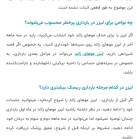
این موضوع به طور قطعی اثبات نشده است.
چه نواحی ﺑﺮای لیزر در ﺑﺎرداری پرخطر ﻣﺤﺴﻮب میﺷﻮﻧﺪ؟
اگر لیزر را برای حذف موهای زائد خود انتخاب می‌کنید، باید در سه ماهه
آخر از لیزر موهای زائد روی سینه‌ها خودداری کنید، به خصوص اگر قصد
شیردهی دارید.
لیزر موهای زائد
می‌تواند در مراحل بعدی بارداری، به
خصوص در سینه‌های حساس یا ناحیه بیکینی ناخوشایند و ناراحت‌کننده
باشد.
لیزر در کدام ﻣﺮﺣﻠﻪ ﺑﺎرداری ریسک ﺑﯿﺸﺘﺮی دارد؟
اگر قبل از بارداری، لیزر موهای زائد را شروع کرده‌اید، می‎توانید جلسات
خود را ادامه دهید. در نظر داشته باشید لیزر موهای زائد در ماه اول بارداری
چندان توصیه نمی‎شود اما می‌توانید در سه ماهه دوم و سوم به درمان خود
ادامه دهید، مشروط بر اینکه قبل از شروع، مجوز پزشک دریافت کرده
باشید.