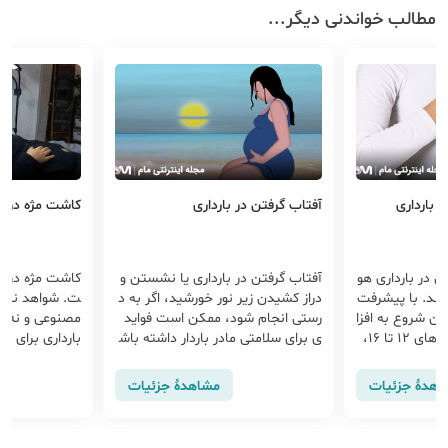
مطالب خواندنی دیگر...
 بارداری
آفتاب گرفتن در بارداری
کاشت مژه در با
 در ﺑﺎرداری هو
آفتاب گرفتن در بارداری یا نشستن و
تند. با پیشرفت
دراز کشیدن زیر نور خورشید، اگر به د
ت. شواهد نشان
ین شروع به افزا
رستی انجام شود، ممکن است فواید
مصنوعی و نه 
یش می‌کند. بین هفته‌های ۱۲ تا ۱۶،
ی برای سلامتی مادر باردار داشته باش
ﺑﺎرداری برای 
ه تولید آغوز م
د. زمان مناسب برای آفتاب گرفتن در
میشه خطر واکن
بارداری معمولاً در ساعات اولیه صبح ی
میایی در ﺑﺎردار
اهدهٔ جزئیات
مشاهدهٔ جزئیات
ا اواخر بعدازظهر است.