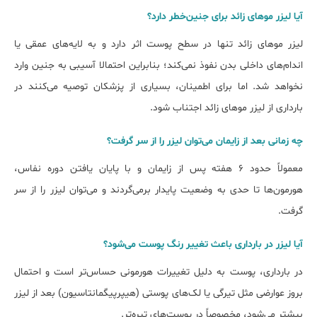
آﯾﺎ لیزر ﻣﻮﻫﺎی زاﺋﺪ ﺑﺮای جنینﺧﻄﺮ دارد؟
لیزر موهای زائد تنها در سطح پوست اثر دارد و به لایه‌های عمقی یا
اندام‌های داخلی بدن نفوذ نمی‌کند؛ بنابراین احتمالا آسیبی به جنین وارد
نخواهد شد. اما برای اطمینان، بسیاری از پزشکان توصیه می‌کنند در
بارداری از لیزر موهای زائد اجتناب شود.
چه زمانی ﺑﻌﺪ از زاﯾﻤﺎن میﺗﻮان لیزر را از ﺳﺮ گرفت؟
معمولاً حدود ۶ هفته پس از زایمان و با پایان یافتن دوره نفاس،
هورمون‌ها تا حدی به وضعیت پایدار برمی‌گردند و می‌توان لیزر را از سر
گرفت.
آیا لیزر در ﺑﺎرداری ﺑﺎﻋﺚ تغییر رنگ پوست میﺷﻮد؟
در بارداری، پوست به دلیل تغییرات هورمونی حساس‌تر است و احتمال
بروز عوارضی مثل تیرگی یا لک‌های پوستی (هیپرپیگمانتاسیون) بعد از لیزر
بیشتر می‌شود، مخصوصاً در پوست‌های تیره‌تر.