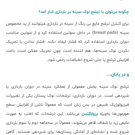
چگونه میﺗﻮان ﺑﺎ ﺗﺮﺷﺢ ﻧﻮک ﺳﯿﻨﻪ در ﺑﺎرداری کنار آﻣﺪ؟
برای کنترل ترشح مایع بی رنگ از ﺳﻴﻨﻪ در ﺑﺎرداری می‎توانید از پد مخصوص
سینه (breast pads) در داخل سوتین استفاده کرد و از سوتین مناسب
دوران بارداری استفاده کرد که فشار ایجاد نکند. فشار ندادن یا تحریک
نکردن نوک سینه‌ها، هم کننده است چون تحریک ممکن است باعث
افزایش ترشح یا حتی شروع انقباضات رحمی شود.
و در پایان...
ترشح نوک سینه بخش معمولی از عملکرد سینه در دوران بارداری یا
شیردهی است. در دوران بارداری، ترشحات نوک پستان یکی از تغییرات
فیزیولوژیک طبیعی در بدن زنان است که معمولاً ناشی از افزایش سطح
هورمون‌ها به‌ویژه
پرولاکتین
می‌باشد. این ترشحات که اغلب به صورت
مایعی زرد یا شفاف ظاهر می‌شوند، معمولاً در سه‌ماهه دوم یا سوم بارداری
شروع شده و نشانه‌ای از آمادگی پستان‌ها برای شیردهی هستند. گاهی