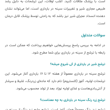
است با پزشک ملاقات کنید. اغلب اوقات، این ترشحات به دلیل رشد
طبیعی مجاری شیر و تغییرات سینه در بارداری است، اما می‌تواند نشان
دهنده انسداد مجرای شیر نیز باشد که به راحتی توسط پزشک قابل درمان
است.
سوالات متداول
در ادامه به بررسی پاسخ پرسش‌هایی خواهیم پرداخت که ممکن است در
رابطه با ترشح از سینه در بارداری برای شما مطرح شود.
ﺗﺮﺷﺢ شیر در ﺑﺎرداری از کی ﺷﺮوع میشه؟
ترشح سینه در بارداری معمولاً از هفته ۱۲ تا ۱۶ بارداری آغاز می‌شود. این
ترشحات اولیه، آغوز (کلستروم) نام دارد که ماده‌ای زردرنگ، غلیظ و سرشار
از آنتی‌بادی‌هاست و غذای اولیه نوزاد بعد از تولد محسوب می‌شود.
ﺗﺮﺷﺢ زرد رنگ ﺳﯿﻨﻪ در ﺑﺎرداری ﺑﻪ چه ﻣﻌﻨﺎﺳﺖ؟
ترشح زرد رنگ معمولاً همان آغوز است. ترشح مایع زرد رنگ از سینه در