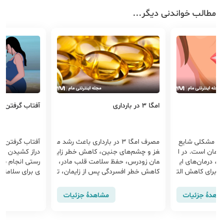
مطالب خواندنی دیگر...
ی
امگا ۳ در بارداری
آفتاب گرفتن در
اری مشکلی شایع
مصرف امگا ۳ در بارداری باعث رشد م
آفتاب گرفتن در
رمان است. در ا
غز و چشم‌های جنین، کاهش خطر زای
دراز کشیدن زیر
م، درمان‌های ای
مان زودرس، حفظ سلامت قلب مادر،
رستی انجام شو
 برای کاهش الت
کاهش خطر افسردگی پس از زایمان، ت
ی برای سلامتی 
داری آشنا شوید.
قویت سیستم ایمنی مادر و کاهش ال
د. زمان مناسب 
تهاب می‌شود.
بارداری معمولاً
اهدهٔ جزئیات
مشاهدهٔ جزئیات
ا اواخر بعدازظ