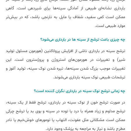
بارداری نشانه‌ای طبیعی از آمادگی سینه‌ها برای شیردهی است. گاهی
ممکن است کمی سفید، شفاف یا مایل به نارنجی باشد، که در بیش‌تر
موارد طبیعی است.
چه چیزی ﺑﺎﻋﺚ ﺗﺮﺷﺢ از ﺳﯿﻨﻪ ﻫﺎ در ﺑﺎرداری میﺷﻮد؟
ترشح سینه در بارداری ناشی از افزایش پرولاکتین (هورمون مسئول تولید
شیر) و تغییرات در هورمون‌های استروژن و پروژسترون است. این
تغییرات موجب بزرگ شدن سینه‌ها، تیره شدن نوک سینه، تولید آغوز و
ترﺷﺤﺎت طبیعی ﻧﻮک ﺳﯿﻨﻪ ﺑﺎرداری می‌شوند.
چه زمانی ﺗﺮﺷﺢ ﻧﻮک ﺳﯿﻨﻪ در ﺑﺎرداری نگران کننده اﺳﺖ؟
در صورت ﺗﺮﺷﺢ ﺧﻮن از ﻧﻮک ﺳﻴﻨﻪ در ﺑﺎرداری، ترشح فقط از یک سینه،
ترشح مداوم و زیاد همراه با درد یا توده در سینه و بوی بد یا ترشح چرکی
ممکن است مشکلاتی مثل عفونت، التهاب یا تومورهای خوش‌خیم یا نادر
مطرح باشد و نیاز به مراجعه به پزشک وجود دارد.