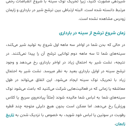
شیردهی مشورت کنید، زیرا تحریک نوک سینه با شروع انقباضات رحمی
مرتبط دانسته شده است. البته ارتباطی بین ﺗﺮﺷﺢ شیر در ﺑﺎرداری و زاﯾﻤﺎن
زودرس مشاهده نشده است.
زمان شروع ترشح از سینه در بارداری
در حالی که بدن شما در اواخر سه ماهه اول شروع به تولید شیر می‌کند،
سینه‌های شما تا سه ماهه دوم توانایی ترشح آن را پیدا نمی‌کنند. در
نتیجه، نشت شیر به احتمال زیاد در اواخر بارداری رخ می‌دهد و وجود
ترشح سینه در اوایل بارداری بعید به نظر می‏رسد. نشت شیر به احتمال
زیاد با تحریک نوک سینه ایجاد می‌شود. این اتفاق می‌تواند در طول
معاشقه یا زمانی که در فعالیت‌هایی شرکت می‌کنید که باعث می‌شود نوک
سینه‌های شما به لباس شما مالیده شوند (مثلاً پیاده‌روی سریع یا کلاس
ورزش) رخ می‌دهد. اما ممکن است بدون هیچ دلیلی متوجه چند قطره
رطوبت در سوتین یا لباس خود شوید، به خصوص با نزدیک شدن به
تاریخ
زایمان
.