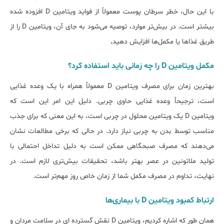
با این حال، خطر سرطان پوست معمولاً از فواید ویتامین D افزوده شده
بیش‎تر است. در بیش‌تر موارد، توصیه می‌شود به جای آن، ویتامین D را از
طریق غذاها یا مکمل‌ها افزایش دهید
.
مکمل ویتامین D را چه زمانی ﺑﺎﯾﺪ اﺳﺘﻔﺎده کرد؟
بهترین زمان برای مصرف ویتامین D معمولاً همراه با یک وعده غذایی
است، ترجیحاً وعده غذایی حاوی چربی. دلیل این امر این است که
ویتامین D یک ویتامین محلول در چربی است، به این معنی که برای جذب
مناسب توسط بدن به چربی نیاز دارد. در حالی که برخی مطالعات نشان
می‌دهند که مصرف صبحگاهی ممکن است به دلیل تداخل احتمالی با
تولید ملاتونین در عصر بهتر باشد، تحقیقات بیش‌تری لازم است. در
نهایت، تداوم در مصرف مکمل شما از زمان خاص روز مهم‌تر است.
ارﺗﺒﺎط کمبود ویتامین D با بیماری‌ها
همان طور که اشاره کردیم، ویتامین D نقش گسترده ای در سلامت مردان و