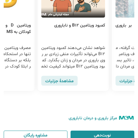
ویتامین D و کاهش خطر ابتلای
تاثیر اسیدهای چرب ام
کودکان به MS
 کمبود ویتامین
مصرف ویتامین D در دوران بارداری نه
تحقیقات نشان د
ت منفی زیادی بر ر
تنها در استحکام استخوان‌های جنین
ی‌تواند بر سلام
زنان بگذارد. کم
بلکه بر دستگاه ایمنی او و کاهش خط
امین B12 میتواند کیفیت تخم
ر ابتلا کودک در آینده به بیماری ام‌ا
یت تخمک‌ها و 
دهد و موجب کا
س مؤثر است.از مزایای مصرف مکم
ه این موضوع می
 پروژسترون ش
ل‌های ویتامین D عبارتند از...
را افزایش دهد.
اهدهٔ جزئیات
مشاهدهٔ جزئیات
مرکز باروری و درمان ناباروری
نوبت‌دهی
مشاوره رایگان