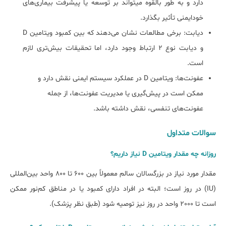
دارد و به طور بالقوه می‏تواند بر توسعه یا پیشرفت بیماری‌های
خودایمنی تأثیر بگذارد.
دیابت: برخی مطالعات نشان می‌دهند که بین کمبود ویتامین D
و دیابت نوع 2 ارتباط وجود دارد، اما تحقیقات بیش‌تری لازم
است.
عفونت‌ها: ویتامین D در عملکرد سیستم ایمنی نقش دارد و
ممکن است در پیش‌گیری یا مدیریت عفونت‌ها، از جمله
عفونت‌های تنفسی، نقش داشته باشد.
سوالات متداول
روزاﻧﻪ چه ﻣﻘﺪار ویتامین D ﻧﯿﺎز دارﯾﻢ؟
مقدار مورد نیاز در بزرگسالان سالم معمولاً بین 600 تا 800 واحد بین‌المللی
(IU) در روز است؛ البته در افراد دارای کمبود یا در مناطق کم‌نور ممکن
است تا 2000 واحد در روز نیز توصیه شود (طبق نظر پزشک).