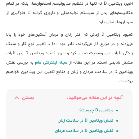
اخیر، ویتامین D نه تنها در تنظیم متابولیسم استخوان‎‌ها، بلکه در تمام
مکانیسم‎‌های بدن از سیستم تولیدمثلی و باروری گرفته تا جلوگیری از
سرطان‎‌ها نقش دارد.
کمبود ویتامین D زمانی که اکثر زنان و مردان آستین‌های خود را بالا
می‌زدند و در مزارع کار می‎‌کردند، نادر بود! اما با تغییر نوع کار و سبک
زندگی افراد، این وضعیت تغییر کرد و امروز کمبود ویتامین D بین افراد،
مشکل شایعی است. در این مقاله از
مجله اینترنتی مام
به بررسی نقش
ویتامین D در سلامت مردان و زنان و منابع تامین این ویتامین خواهیم
پرداخت.
آنچه در این مقاله می‌خوانید:
بستن
ویتامین D چیست؟
ﻧﻘﺶ ویتامین D در ﺳﻼﻣﺖ زﻧﺎن
ﻧﻘﺶ ویتامین D در ﺳﻼﻣﺖ مردان