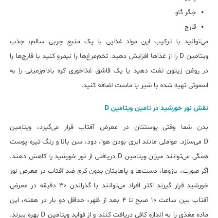
جگر گاو
قارچ
می‌توانید با ترکیب این مواد غذایی با یک منبع چربی سالم، جذب
ویتامین D را از غذاها افزایش دهید. تخم‌مرغ‌ها را نیمرو کنید یا قارچ‌ها را
در روغن زیتون تفت دهید یا یک قاشق غذاخوری کره بادام‌زمینی را به
اسموتی تهیه شده با شیر یا ماست اضافه کنید.
ﻧﻘﺶ ﻧﻮر ﺧﻮرﺷﯿﺪ در تامین ویتامین D
بدن شما وقتی پوست‎تان در معرض آفتاب قرار می‌گیرد، ویتامین
D می‌سازد. عواملی مانند ابری بودن هوا، دود، سن بالا و رنگ تیره پوست
همگی می‌توانند میزان ویتامین D دریافتی از نور خورشید را کاهش دهند.
اگر صورت، بازوها، دست‌ها و پاهایتان بدون کرم ضد آفتاب در معرض نور
خورشید قرار گیرند اکثر افراد می‌توانند با گذراندن ۳۰ دقیقه در معرض
آفتاب بین ساعت ۱۰ صبح تا ۴ بعد از ظهر، حداقل دو بار در هفته، این
ماده مغذی را به اندازه کافی دریافت کنند و از ﻓﻮاﯾﺪ ویتامین D بهره ببرند.