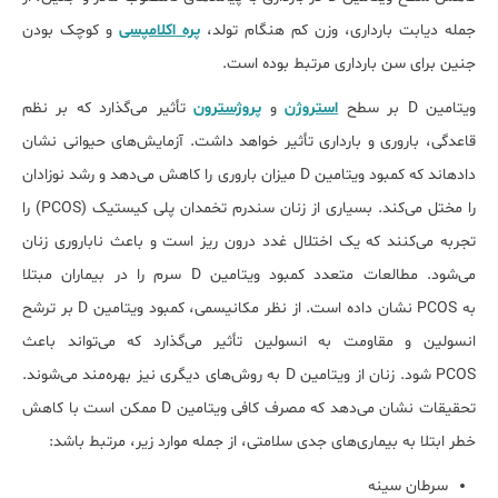
جمله دیابت بارداری، وزن کم هنگام تولد،
پره اکلامپسی
و کوچک بودن
جنین برای سن بارداری مرتبط بوده است.
ویتامین D بر سطح
استروژن
و
پروژسترون
تأثیر می‌گذارد که بر نظم
قاعدگی، باروری و بارداری تأثیر خواهد داشت. آزمایش‌های حیوانی نشان
داده‎اند که کمبود ویتامین D میزان باروری را کاهش می‌دهد و رشد نوزادان
را مختل می‌کند. بسیاری از زنان سندرم تخمدان پلی کیستیک (PCOS) را
تجربه می‌کنند که یک اختلال غدد درون ریز است و باعث ناباروری زنان
می‌شود. مطالعات متعدد کمبود ویتامین D سرم را در بیماران مبتلا
به PCOS نشان داده است. از نظر مکانیسمی، کمبود ویتامین D بر ترشح
انسولین و مقاومت به انسولین تأثیر می‌گذارد که می‌تواند باعث
PCOS شود. زنان از ویتامین D به روش‌های دیگری نیز بهره‌مند می‌شوند.
تحقیقات نشان می‌دهد که مصرف کافی ویتامین D ممکن است با کاهش
خطر ابتلا به بیماری‌های جدی سلامتی، از جمله موارد زیر، مرتبط باشد:
سرطان سینه