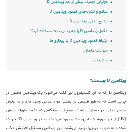
ﻋﻮارض ﻣﺼﺮف ﺑﯿﺶ از ﺣﺪ ویتامین D
ﻋﻼﺋﻢ و ﻧﺸﺎﻧﻪﻫﺎی کمبود ویتامین D
ﻣﻨﺎﺑﻊ ﻏﺬایی ویتامین D
مکمل ویتامین D را چه زمانی ﺑﺎﯾﺪ اﺳﺘﻔﺎده کرد؟
ارﺗﺒﺎط کمبود ویتامین D با بیماری‌ها
سوالات متداول
و در پایان...
ویتامین D چیست؟
ویتامین D (که به آن کلسیفرول نیز گفته می‌شود) یک ویتامین محلول در
چربی است که به طور طبیعی در بعضی مواد غذایی وجود دارد و به عنوان
مکمل غذایی در دسترس است. همچنین هنگامی که اشعه ماوراء بنفش
(UV) از نور خورشید به پوست برخورد می‌کند، سنتز ویتامین D تحریک
شده و به صورت درون‌زا تولید می‌شود. این ویتامین مسئول افزایش جذب