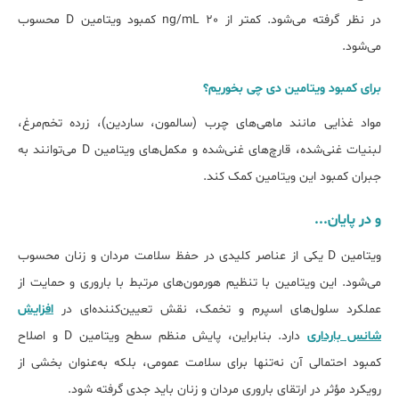
در نظر گرفته می‌شود. کمتر از 20 ng/mL کمبود ویتامین D محسوب
می‌شود.
ﺑﺮای کمبود ویتامین دی چی ﺑﺨﻮرﯾﻢ؟
مواد غذایی مانند ماهی‌های چرب (سالمون، ساردین)، زرده تخم‌مرغ،
لبنیات غنی‌شده، قارچ‌های غنی‌شده و مکمل‌های ویتامین D می‌توانند به
جبران کمبود این ویتامین کمک کند.
و در پایان...
ویتامین D یکی از عناصر کلیدی در حفظ سلامت مردان و زنان محسوب
می‌شود. این ویتامین با تنظیم هورمون‌های مرتبط با باروری و حمایت از
عملکرد سلول‌های اسپرم و تخمک، نقش تعیین‌کننده‌ای در
افزایش
شانس بارداری
دارد. بنابراین، پایش منظم سطح ویتامین D و اصلاح
کمبود احتمالی آن نه‌تنها برای سلامت عمومی، بلکه به‌عنوان بخشی از
رویکرد مؤثر در ارتقای باروری مردان و زنان باید جدی گرفته شود.