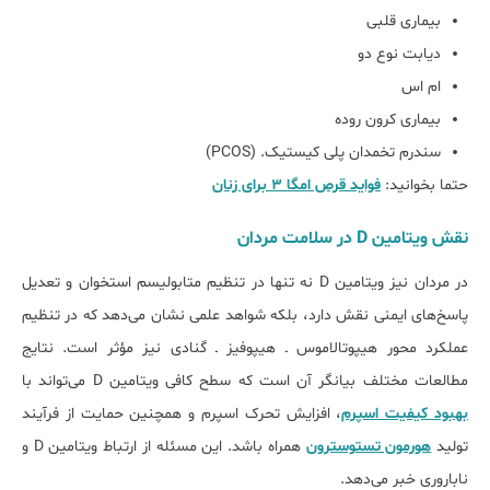
بیماری قلبی
دیابت نوع دو
ام اس
بیماری کرون روده
سندرم تخمدان پلی کیستیک. (PCOS)
حتما بخوانید:
فواید قرص امگا 3 برای زنان
ﻧﻘﺶ ویتامین D در ﺳﻼﻣﺖ مردان
در مردان نیز ویتامین D نه ‌تنها در تنظیم متابولیسم استخوان و تعدیل
پاسخ‌های ایمنی نقش دارد، بلکه شواهد علمی نشان می‌دهد که در تنظیم
عملکرد محور هیپوتالاموس ـ هیپوفیز ـ گنادی نیز مؤثر است. نتایج
مطالعات مختلف بیانگر آن است که سطح کافی ویتامین D می‌تواند با
بهبود کیفیت اسپرم
، افزایش تحرک اسپرم و همچنین حمایت از فرآیند
تولید
هورمون تستوسترون
همراه باشد. این مسئله از ارتباط ویتامین D و
ناباروری خبر می‌‎دهد.