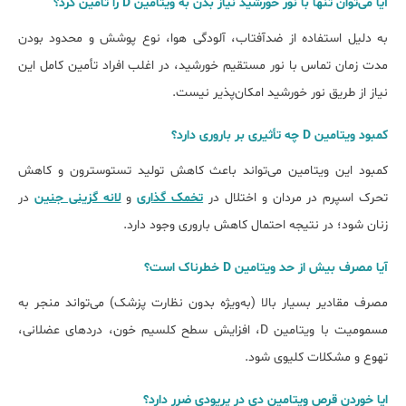
آیا میﺗﻮان تنها ﺑﺎ ﻧﻮر ﺧﻮرﺷﯿﺪ ﻧﯿﺎز ﺑﺪن ﺑﻪ ویتامین D را تامین کرد؟
به دلیل استفاده از ضدآفتاب، آلودگی هوا، نوع پوشش و محدود بودن
مدت زمان تماس با نور مستقیم خورشید، در اغلب افراد تأمین کامل این
نیاز از طریق نور خورشید امکان‌پذیر نیست.
کمبود ویتامین D چه تأثیری بر باروری دارد؟
کمبود این ویتامین می‌تواند باعث کاهش تولید تستوسترون و کاهش
تحرک اسپرم در مردان و اختلال در
تخمک گذاری
و
لانه گزینی جنین
در
زنان شود؛ در نتیجه احتمال کاهش باروری وجود دارد.
آﯾﺎ ﻣﺼﺮف ﺑﯿﺶ از ﺣﺪ ویتامین D ﺧﻄﺮﻧﺎک اﺳﺖ؟
مصرف مقادیر بسیار بالا (به‌ویژه بدون نظارت پزشک) می‌تواند منجر به
مسمومیت با ویتامین D، افزایش سطح کلسیم خون، دردهای عضلانی،
تهوع و مشکلات کلیوی شود.
اﯾﺎ ﺧﻮردن ﻗﺮص ویتامین دی در پریودی ﺿﺮر دارد؟