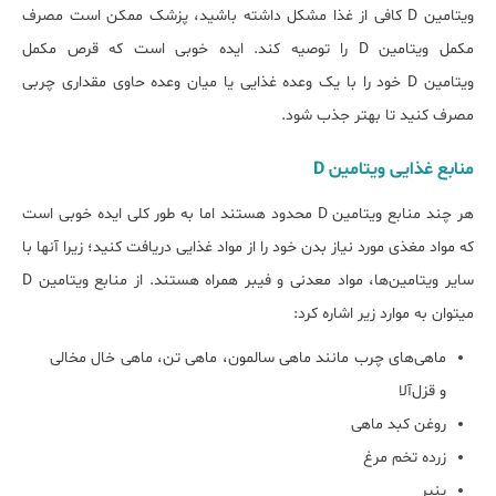
ویتامین D کافی از غذا مشکل داشته باشید، پزشک ممکن است مصرف
مکمل ویتامین D را توصیه کند. ایده خوبی است که قرص مکمل
ویتامین D خود را با یک وعده غذایی یا میان وعده حاوی مقداری چربی
مصرف کنید تا بهتر جذب شود.
ﻣﻨﺎﺑﻊ ﻏﺬایی ویتامین D
هر چند منابع ویتامین D محدود هستند اما به طور کلی ایده خوبی است
که مواد مغذی مورد نیاز بدن خود را از مواد غذایی دریافت کنید؛ زیرا آن‎ها با
سایر ویتامین‌ها، مواد معدنی و فیبر همراه هستند. از منابع ویتامین D
می‏توان به موارد زیر اشاره کرد:
ماهی‌های چرب مانند ماهی سالمون، ماهی تن، ماهی خال مخالی
و قزل‌آلا
روغن کبد ماهی
زرده تخم مرغ
پنیر