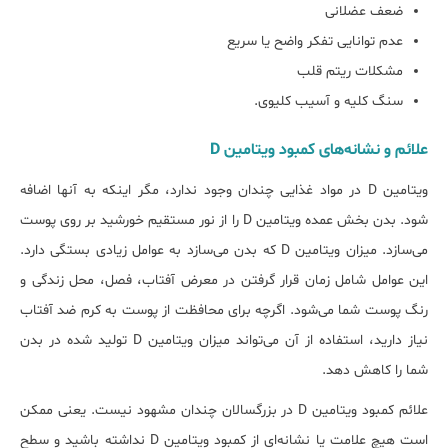
ضعف عضلانی
عدم توانایی تفکر واضح یا سریع
مشکلات ریتم قلب
سنگ کلیه و آسیب کلیوی.
ﻋﻼﺋﻢ و ﻧﺸﺎﻧﻪﻫﺎی کمبود ویتامین D
ویتامین D در مواد غذایی چندان وجود ندارد، مگر اینکه به آن‎ها اضافه
شود. بدن بخش عمده ویتامین D را از نور مستقیم خورشید بر روی پوست
می‌سازد. میزان ویتامین D که بدن می‌سازد به عوامل زیادی بستگی دارد.
این عوامل شامل زمان قرار گرفتن در معرض آفتاب، فصل، محل زندگی و
رنگ پوست شما می‌شود. اگرچه برای محافظت از پوست به کرم ضد آفتاب
نیاز دارید، استفاده از آن می‌تواند میزان ویتامین D تولید شده در بدن
شما را کاهش دهد.
ﻋﻼﺋﻢ کمبود ویتامین D در بزرگسالان چندان مشهود نیست. یعنی ممکن
است هیچ علامت یا نشانه‌ای از کمبود ویتامین D نداشته باشید و سطح