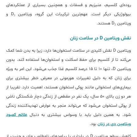
روده‌ای کلسیم، منیزیم و فسفات و همچنین بسیاری از عملکردهای
بیولوژیکی دیگر است. مهم‌ترین ترکیبات این گروه، ویتامین D₃ و
ویتامین D₂ هستند.
ﻧﻘﺶ ویتامین D در ﺳﻼﻣﺖ زﻧﺎن
ویتامین D نقش کلیدی در سلامت استخوان‌ها دارد، زیرا به بدن شما کمک
می‌کند تا از کلسیم برای حفظ اسکلت و استخوان‎‌ها استفاده کند. بدون
ویتامین D، تنها ۱۰ تا ۱۵ درصد کلسیم غذا جذب می‌شود. این امر به ویژه
برای زنان که به دلیل تغییرات هورمونی در معرض خطر بیش‎تری برای
بیماری‌های استخوانی مانند پوکی استخوان هستند، اهمیت دارد. تقریبا از
هر دو زن بالای ۵۰ سال، یک نفر در مقطعی از زندگی دچار شکستگی ناشی
از پوکی استخوان می‌شود که می‌تواند منجر به عوارض تهدیدکننده زندگی
شود. به همین دلیل باید با وسواس بیش‏تری به دنبال
علائم کمبود
ویتامین دی در زنان
بود.
کاهش سطح ویتامین D در بارداری با پیامدهای نامطلوب مادر و جنین، از