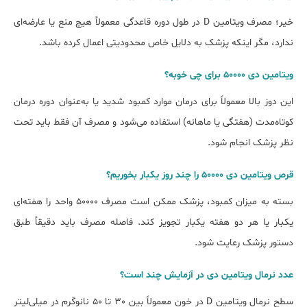
خیر؛ مصرف ویتامین D در طول دوره قاعدگی معمولاً هیچ منع یا عارضه‌ای
ندارد، مگر اینکه پزشک به دلایل خاص محدودیتی اعمال کرده باشد.
ویتامین دی ۵۰۰۰۰ ﺑﺮای چی ﺧﻮﺑﻪ؟
این دوز بالا معمولاً برای درمان موارد کمبود شدید یا به‌عنوان دوره‌ درمان
کوتاه‌مدت (هفتگی یا ماهانه) استفاده می‌شود و مصرف آن فقط باید تحت
نظر پزشک انجام شود.
ﻗﺮص ویتامین دی ۵۰۰۰۰ را چند روز یکبار ﺑﺨﻮرﯾﻢ؟
بسته به میزان کمبود، پزشک ممکن است مصرف ۵۰۰۰۰ واحد را هفته‌ای
یکبار یا هر دو هفته یکبار تجویز کند. فاصله مصرف باید دقیقاً طبق
دستور پزشک رعایت شود.
ﻋﺪد ﻧﺮﻣﺎل ویتامین دی در آزﻣﺎﯾﺶ چند اﺳﺖ؟
سطح نرمال ویتامین D در خون معمولاً بین 30 تا 50 نانوگرم در میلی‌لیتر