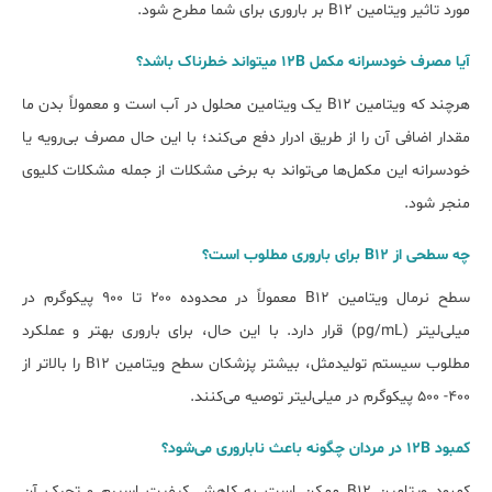
مورد تاثیر ویتامین B12 بر باروری برای شما مطرح شود.
آیا مصرف خودسرانه مکمل 12B می‎تواند خطرناک باشد؟
هرچند که ویتامین B12 یک ویتامین محلول در آب است و معمولاً بدن ما
مقدار اضافی آن را از طریق ادرار دفع می‌کند؛ با این حال مصرف بی‌رویه یا
خودسرانه این مکمل‌ها می‌تواند به برخی مشکلات از جمله مشکلات کلیوی
منجر شود.
چه سطحی از B12 برای باروری مطلوب است؟
سطح نرمال ویتامین B12 معمولاً در محدوده ۲۰۰ تا ۹۰۰ پیکوگرم در
میلی‌لیتر (pg/mL) قرار دارد. با این حال، برای باروری بهتر و عملکرد
مطلوب سیستم تولیدمثل، بیشتر پزشکان سطح ویتامین B12 را بالاتر از
۴۰۰- ۵۰۰ پیکوگرم در میلی‌لیتر توصیه می‌کنند.
کمبود 12B در مردان چگونه باعث ناباروری می‎‌شود؟
کمبود ویتامین B12 ممکن است به کاهش کیفیت اسپرم و تحرک آن