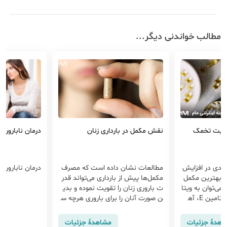
مطالب خواندنی دیگر...
قویت تخمک
نقش مکمل در بارداری زنان
درمان ناباروری
ادی در افزایش
مطالعات نشان داده است که مصرف
درمان ناباروری
از بهترین مکمل
مکمل‌ها پیش از بارداری می‌تواند قدر
ی‌توان به ویتا
ت باروری زنان را تقویت نموده و بدی
مین D، ویتامین B، ویتامین E، آه
ن صورت آنان را برای باروری هرچه س
ریع‌تر آماده کند.ولی باید حتما نکاتی
را رعایت کنیم که بارداری سریع تر اتفا
اهدهٔ جزئیات
مشاهدهٔ جزئیات