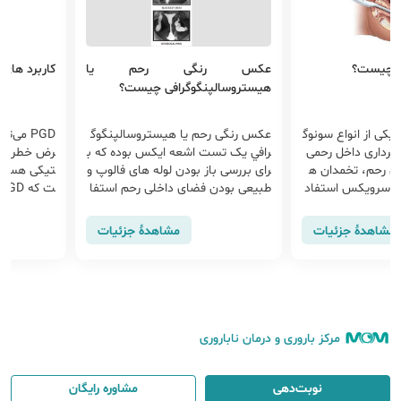
ال چیست؟
عکس رنگی رحم یا
کاربرد های ت
هيستروسالپنگوگرافی چیست؟
 یکی از انواع سونوگ
عکس رنگی رحم یا هيستروسالپنگوگ
PGD می‌
ربرداری داخل رحمی
رافي یک تست اشعه ایکس بوده که ب
رض خطر انت
سی رحم، تخمدان ه
رای بررسی باز بودن لوله های فالوپ و
تیکی هستن
 و سرویکس استفاد
طبیعی بودن فضای داخلی رحم استفا
جام سونوی واژینا
ده می شود.
ری ژنتیکی 
اما معایبی
مشاهدهٔ جزئیات
مشاهدهٔ جزئیات
داشته باشد؛
مرکز باروری و درمان ناباروری
نوبت‌دهی
مشاوره رایگان