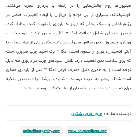
میلیون‌ها زوج چالش‌هایی را در رابطه با بارداری تجربه می‌کنند.
خوشبختانه، بسیاری از این موانع را می‌توان با ایجاد تغییرات خاصی در
رژیم غذایی و سبک زندگی که می‌تواند باروری را تقویت کند، برطرف کرد.
چنین تغییراتی شامل دریافت امگا 3 کافی، تمرین عادات خوب خواب،
ورزش، حفظ وزن بدن سالم، مصرف یک رژیم غذایی غنی از مواد مغذی با
آنتی اکسیدان، دوری از سموم است. امگا ۳ یک اسید چرب ضروری است
که برای سلامت بدن اهمیت دارد. ﻧﻘﺶ اﺳﯿﺪﻫﺎی ﭼﺮب در ﺑﺎروری هم قابل
توجه است و به همین دلیل مصرف قرص امگا ۳ قبل از بارداری ممکن
است شما را زودتر به نتیجه برساند. مشاوره با پزشک یا متخصص تغذیه
برای تعیین دوز مناسب و اطمینان از سلامت کلی توصیه می‌شود.
نویسنده مقاله :
هاجر خاچی شکری
onlinelibrary.wiley.com
www.sciencedirect.com