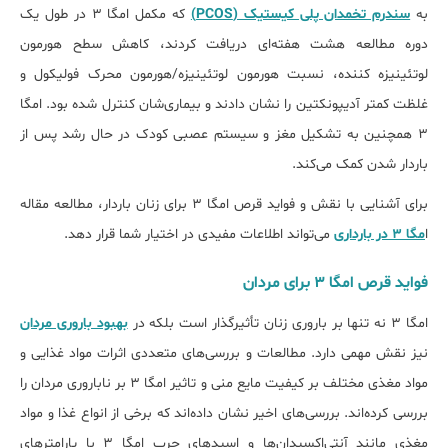
به
سندرم تخمدان پلی کیستیک (PCOS)
که مکمل امگا ۳ در طول یک
دوره مطالعه هشت هفته‌ای دریافت کردند، کاهش سطح هورمون
لوتئینیزه کننده، نسبت هورمون لوتئینیزه/هورمون محرک فولیکول و
غلظت کمتر آدیپونکتین را نشان دادند و بیماری‌شان کنترل شده بود. امگا
3 همچنین به تشکیل مغز و سیستم عصبی کودک در حال رشد پس از
باردار شدن کمک می‌کند.
برای آشنایی با نقش و فواید قرص امگا ۳ برای زنان باردار، مطالعه مقاله
ا
مگا ۳ در بارداری
می‌تواند اطلاعات مفیدی در اختیار شما قرار دهد.
فواید قرص امگا ۳ برای مردان
امگا 3 نه تنها بر باروری زنان تأثیرگذار است بلکه در
بهبود باروری مردان
نیز نقش مهمی دارد. مطالعات و بررسی‌های متعددی اثرات مواد غذایی و
مواد مغذی مختلف بر کیفیت مایع منی و تاثیر امگا ۳ بر ناباروری مردان را
بررسی کرده‌اند. بررسی‌های اخیر نشان داده‌اند که برخی از انواع غذا و مواد
مغذی مانند آنتی‌اکسیدان‌ها و اسیدهای چرب امگا ۳ با پارامترهای