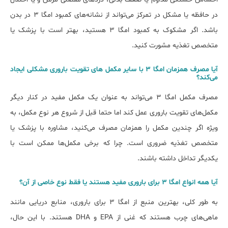
در حافظه یا مشکل در تمرکز می‌تواند از نشانه‌های کمبود اﻣﮕﺎ ۳ در بدن
باشد. اگر مشکوک به کمبود امگا ۳ هستید، بهتر است با پزشک یا
متخصص تغذیه مشورت کنید.
آیا مصرف همزمان اﻣﮕﺎ ۳ ﺑﺎ سایر ﻣﮑﻤﻞ ﻫﺎی تقویت ﺑﺎروری ﻣﺸﮑﻠﯽ اﯾﺠﺎد
میﮐﻨﺪ؟
مصرف مکمل امگا ۳ می‌تواند به عنوان یک مکمل مفید در کنار دیگر
مکمل‌های تقویت باروری عمل کند اما حتما قبل از شروع هر نوع مکمل، به
ویژه اگر چندین مکمل را همزمان مصرف می‌کنید، مشاوره با پزشک یا
متخصص تغذیه ضروری است. چرا که برخی مکمل‌ها ممکن است با
یکدیگر تداخل داشته باشند.
آیا همه انواع اﻣﮕﺎ ۳ ﺑﺮای ﺑﺎروری ﻣﻔﯿﺪ هستند ﯾﺎ ﻓﻘﻂ ﻧﻮع ﺧﺎﺻﯽ از آن؟
به طور کلی، بهترین منبع از امگا ۳ برای باروری، منابع دریایی مانند
ماهی‌های چرب هستند که غنی از EPA و DHA هستند. با این حال،