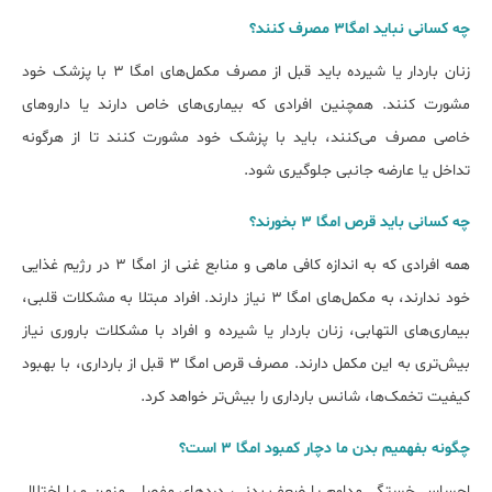
چه کسانی نباید امگا۳ مصرف کنند؟
زنان باردار یا شیرده باید قبل از مصرف مکمل‌های امگا 3 با پزشک خود
مشورت کنند. همچنین افرادی که بیماری‌های خاص دارند یا داروهای
خاصی مصرف می‌کنند، باید با پزشک خود مشورت کنند تا از هرگونه
تداخل یا عارضه جانبی جلوگیری شود.
ﭼﻪ ﮐﺴﺎﻧﯽ ﺑﺎﯾﺪ ﻗﺮص اﻣﮕﺎ ۳ بخورند؟
همه افرادی که به اندازه کافی ماهی و منابع غنی از امگا ۳ در رژیم غذایی
خود ندارند، به مکمل‌های امگا ۳ نیاز دارند. افراد مبتلا به مشکلات قلبی،
بیماری‌های التهابی، زنان باردار یا شیرده و افراد با مشکلات باروری نیاز
بیش‌تری به این مکمل دارند. مصرف قرص امگا ۳ قبل از بارداری، با بهبود
کیفیت تخمک‌ها، شانس بارداری را بیش‌تر خواهد کرد.
چگونه بفهمیم بدن ما دچار کمبود اﻣﮕﺎ ۳ است؟
احساس خستگی مداوم یا ضعف بدنی، دردهای مفصلی مزمن و یا اختلال