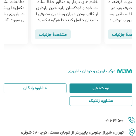
صورت گرفته، م
خانم های باردار به منظور حفظ سلام
مطالعات نشان
صرف ویتامی
ت خود و کودکشان باید حین بارداری
مکمل‌ها پیش از 
ختلف، تاثیر بس
از کافی بودن میزان ویتامین مصرفی ا
ت باروری زنان 
باروری مردان دا
طمینان حاصل کنند تا هرگونه کمبود
ن صورت آنان را
ر است که کمبود
مواد مغذی در رژیم غذایی به کمک آن
ریع‌تر آماده کن
 برخی مواد مغذ
ها برطرف گردد.
را رعایت کنیم ک
اهدهٔ جزئیات
مشاهدهٔ جزئیات
 و لازم است در
ق بیافتد
ا پزشک، مشورت
مرکز باروری و درمان ناباروری
نوبت‌دهی
مشاوره رایگان
مشاوره ژنتیک
021-42500
تهران، شیراز جنوبی، پایین‌تر از اتوبان همت، کوچه 68 شرقی،