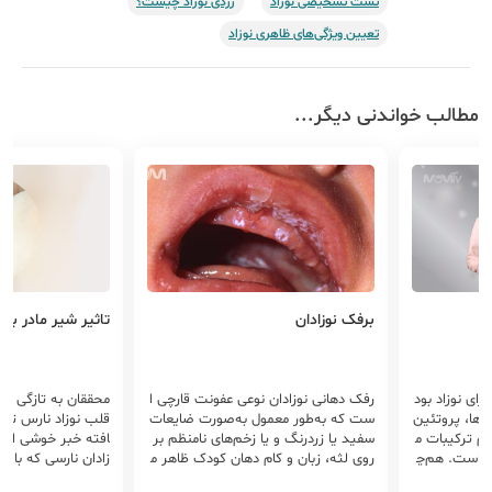
تست‌ تشخیصی نوزاد
زردی نوزاد چیست؟
تعیین ویژگی‌های ظاهری نوزاد
مطالب خواندنی دیگر...
د
برفک نوزادان
تاثیر شیر مادر بر 
رای نوزاد بود
رفک دهانی نوزادان نوعی عفونت قارچی ا
محققان به تازگی یاف
ن‌ها، پروتئین
ست که به‌طور معمول به‌صورت ضایعات
قلب نوزاد نارس تاثی
ام ترکیبات م
سفید یا زردرنگ و یا زخم‌های نامنظم بر
افته خبر خوشی است 
شماست. هم‌چ
روی لثه، زبان و کام دهان کودک ظاهر م
زادان نارسی که با م
م آن بسیار
ی‌شود در صورتی که شیردهی داشته باش
می‌آیند که شیر مادر