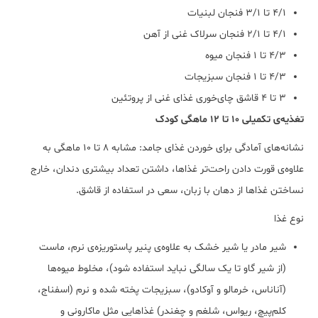
4/1 تا 3/1 فنجان لبنیات
4/1 تا 2/1 فنجان سرلاک غنی از آهن
4/3 تا 1 فنجان میوه
4/3 تا 1 فنجان سبزیجات
3 تا 4 قاشق چای‌خوری غذای غنی از پروتئین
تغذیه‌ی تکمیلی 10 تا 12 ماهگی کودک
نشانه‌های آمادگی برای خوردن غذای جامد: مشابه 8 تا 10 ماهگی به
علاوه‌ی قورت دادن راحت‌تر غذاها، داشتن تعداد بیشتری دندان، خارج
نساختن غذاها از دهان با زبان، سعی در استفاده از قاشق.
نوع غذا
شیر مادر یا شیر خشک به علاوه‌ی پنیر پاستوریزه‌ی نرم، ماست
(از شیر گاو تا یک‌ سالگی نباید استفاده شود)، مخلوط میوه‌ها
(آناناس، خرمالو و آوکادو)، سبزیجات پخته شده و نرم (اسفناج،
کلم‌پیچ، ریواس، شلغم و چغندر) غذاهایی مثل ماکارونی و