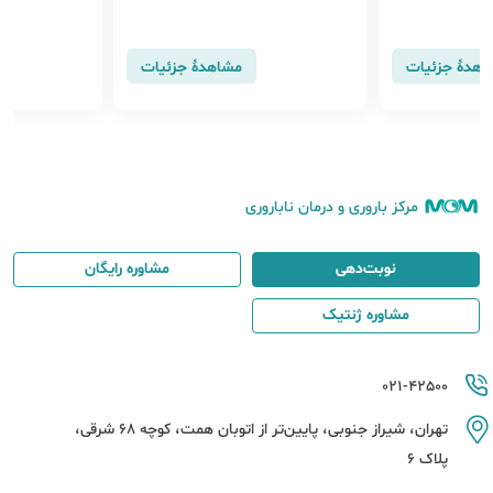
 می توانند احت
ین دلیل ممکن است فردی با...
 افزایش دهند.
اهدهٔ جزئیات
مشاهدهٔ جزئیات
مرکز باروری و درمان ناباروری
نوبت‌دهی
مشاوره رایگان
مشاوره ژنتیک
021-42500
تهران، شیراز جنوبی، پایین‌تر از اتوبان همت، کوچه 68 شرقی،
پلاک 6