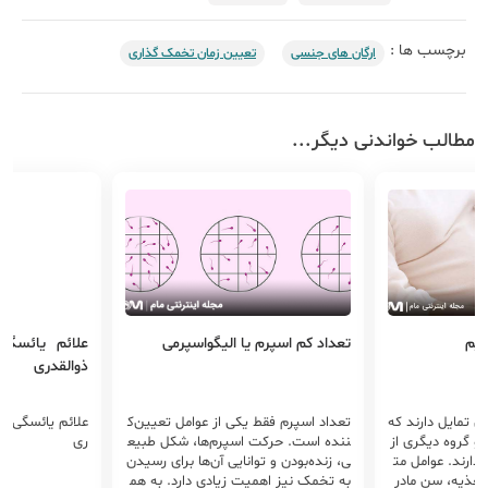
برچسب ها :
ارگان های جنسی
تعیین زمان تخمک گذاری
مطالب خواندنی دیگر...
ویم
تعداد کم اسپرم یا الیگواسپرمی
علائم یائسگی
ذوالقدری
لی تمایل دارند که
تعداد اسپرم فقط یکی از عوامل تعیین‌ک
علائم یائسگی زو
 و گروه دیگری از
ننده است. حرکت اسپرم‌ها، شکل طبیع
ری
دارند. عوامل مت
ی، زنده‌بودن و توانایی آن‌ها برای رسیدن
تغذیه، سن مادر
به تخمک نیز اهمیت زیادی دارد. به هم