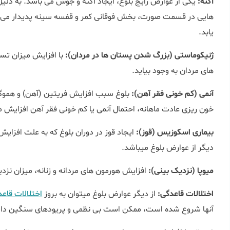
آکنه:
یکی از عوارض رایج بلوغ، ایجاد آکنه و جوش می باشد. به د
هایی در قسمت صورت، بخش فوقانی کمر و قفسه سینه پدیدار می ش
یابد.
ژنیکوماستی (بزرگ شدن پستان ها در مردان):
با افزایش میزان ت
های مردان به وجود بیاید.
آنمی (کم خونی فقر آهن):
بلوغ سبب افزایش فریتین (آهن) و هموگل
خون ریزی عادت ماهانه، احتمال آنمی یا کم خونی فقر آهن افزایش م
بیماری اسکوزیس (قوز):
ایجاد قوز در دوران بلوغ که به علت افزا
دیگر از عوارض بلوغ می‎باشد.
میوپا (نزدیک بینی):
افزایش هورمون های مردانه و زنانه، میزان نزد
اختلالات قاعدگی:
از دیگر عوارض بلوغ می‏‎توان به بروز
اختلالات قاع
آنها شروع شده است، ممکن است بی نظمی و پریودهای سنگین دا