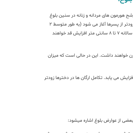
ح هورمون های مردانه و زنانه در سنین بلوغ
ایجاد می شود. افزایش قد 2 تا 3 سال طول می کشد و در دختر ها زودتر از پسرها آغاز می شود (به طور متوسط 2
سال زودتر). دخترها به میزان متوسط 5 تا 5/7 سانتی متر و پسرها سالانه 7 تا 8 سانتی متر افزایش قد خواهند
زن خواهند داشت. این در حالی است که میزان
یش می یابد. تکامل ارگان ها در دخترها زودتر
ی از عوارض بلوغ اشاره می‎شود: