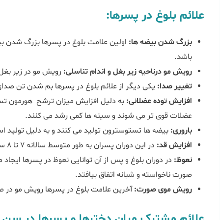
علائم بلوغ در پسرها:
بزرگ شدن بیضه ها:
اولین علامت بلوغ در پسرها بزرگ شدن بی
باشد.
رویش مو درناحیه زیر بغل و اندام تناسلی:
رویش مو در زیر بغل 
تغییر صدا:
یکی دیگر از علائم بلوغ در پسرها بم شدن تن صدای 
افزایش توده عضلانی:
به دلیل افزایش میزان ترشح هورمون تس
عضلات قوی تر می شوند و سینه ها کمی رشد می کنند.
باروری:
بیضه ها تستوسترون تولید می کنند و به دلیل تولید اسپرم 
افزایش قد:
در این دوران پسران به طور متوسط سالانه 7 تا 8 سانتی متر افزایش قد دارند.
نعوظ:
در دوران بلوغ و پس از آن توانایی نعوظ در پسرها ایجا
صورت ناخواسته و شبانه اتفاق بیافتد.
رویش موی صورت:
آخرین علامت بلوغ در پسرها رویش مو در صو
علائم مشترک میان دخترها و پسرها در سن ب