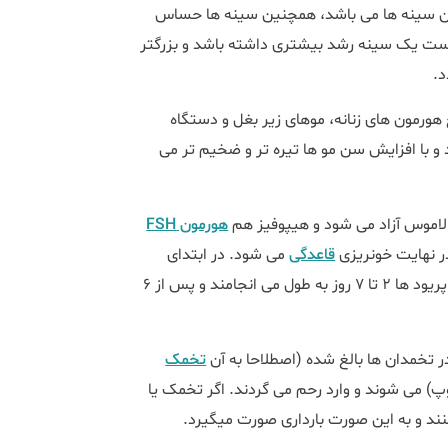
ور سینه تیره‎ تر می گردد. ممکن است یک سینه رشد بیشتری داشته باشد و بزرگتر
د.
 هورمون های زنانه، موهای زیر بغل و دستگاه
 و با افزایش سن مو ها تیره تر و ضخیم تر می
الاموس آزاد می شود و هیپوفیز هم
هورمون FSH
قاعدگی
می شود. در ابتدای
بلوغ ممکن است سیکل های قاعدگی نامرتب باشند. به طور معمول پریود ها 2 تا 7 روز به طول می‎ انجامند و پس از 6
 تخمدان ها بالغ شده (اصطلاحا به آن
تخمک
وپ) می شوند و وارد رحم می گردند. اگر تخمک یا
 و به این صورت بارداری صورت می‎گیرد.