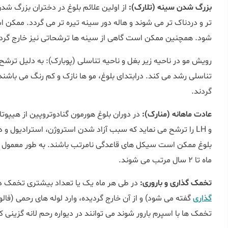
بزرگ شدن سینه (تلارک):
تر و دردناک‎ تر می شوند و هاله د
شود. همچنین ممکن است گاهی از سینه ها ترشحاتی نیز خارج گرد
رویش مو در ناحیه زیر بغل و ناحیه تناسلی (پوبارک): به دلیل ترشح
تناسلی رشد می کند. درابتدای بلوغ، مو ها نازک و کم رنگ می باشند
گردند.
عادت ماهانه (منارک):
در دوران بلوغ هورمون گنادوتروپین از هیپوت
و LH را ترشح می نماید که سبب آزاد شدن استروژن، استرادیول و در نهایت خونریزی
ماه تا 2 سال مرتب می شوند.
تخمک گذاری و باروری:
در طی هر ماه یک یا تعداد بیشتری تخمک در
گذاری
گفته می شود) و از آن خارج گردیده، وارد لوله های رحمی (فال
تخمک ها با اسپرم بارور شوند می توانند در دیواره رحم لانه گزینی کنند