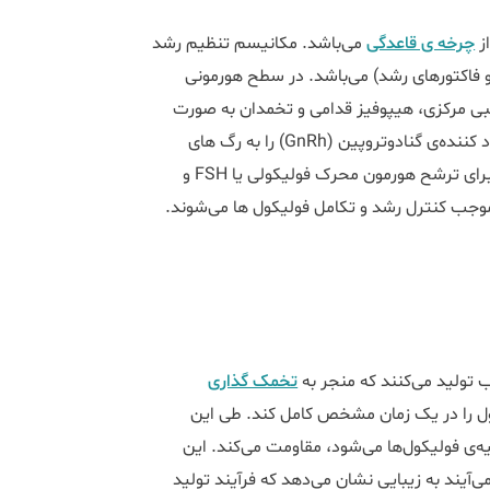
چرخه ی قاعدگی
می‌باشد. مکانیسم تنظیم رشد
و فاکتورهای رشد) می‌باشد. در سطح هورمونی
صبی مرکزی، هیپوفیز قدامی و تخمدان به صورت
آبشاری تنظیم می‌شود. در واقع نورون‌های هیپوتالاموس هورمون آزاد کننده‌ی گنادوتروپین (GnRh) را به رگ های
خونی ترشح کرده که این هورمون سلول های گنادوتروپ هیپوفیز را برای ترشح هورمون محرک فولیکولی یا FSH و
 تولید می‌کنند که منجر به
تخمک گذاری
ول را در یک زمان مشخص کامل کند. طی این
ه‌ی فولیکول‌ها می‌شود، مقاومت می‌کند. این
یند به زیبایی نشان می‌دهد که فرآیند تولید