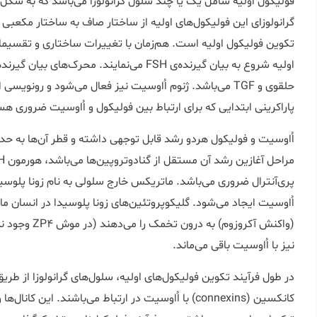
فولیکول اولیه شامل یک یا چند سلول گرانولوزا می‌باشد که به شکل ی
گرانولوزای این فولیکول‌های اولیه از ساختار صاف به ساختار مکعبی 
تکوین فولیکول اولیه است. هم‌زمان با تغییرات ساختاری و تقسیمات
حلقوی و TGF می‌باشد. ژنوم اُاوسیت نیز فعال می‌شود و رون
پاراکرینی ابتدایی که برای ارتباط بین فولیکول و اُاوسیت ضروری ه
(واکنش آکروزوم
نیز با اُاوسیت باقی می‌ماند.
در طول فرآیند تکوین فولیکول‌های اولیه، سلول‌های گرانولوزا از طریق
کانکسین (connexins) با اُاوسیت در ارتباط می‌باشند. این