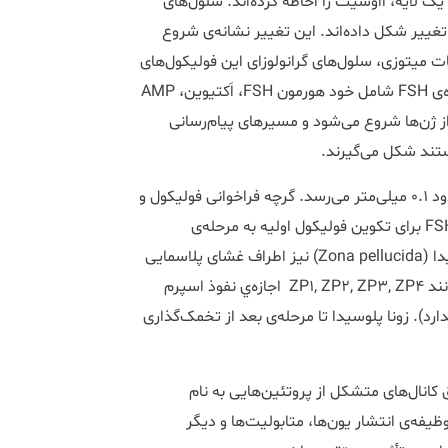
ک لایه، اُاوسیت را احاطه کرده‌اند. سلول‌های
تغییر شکل داده‌اند. این تغییر نشانه‌ی شروع
 میتوزی، سلول‌های گرانولوزای این فولیکول‌های
اولیه شروع به بیان گیرنده‌ی FSH می‌نمایند. محرک‌های بیان گیرنده‌ی FSH شامل خود هورمون FSH، اَکتیوین، AMP
ویسی از ژن‌ها شروع می‌شود و مسیرهای پیام‌رسانی
ستند شکل می‌گیرند.
اُاوسیت و فولیکول هردو رشد قابل توجهی داشته و قطر آن‌ها به حدود 0.1 میلی‌متر می‌رسد. گرچه فراخوانی فولیکول و
مراحل آغازین رشد آن مستقل از گنادوتروپین‌ها می‌باشد، هورمون FSH برای تکوین فولیکول اولیه به مرحله‌ی
پری‌آنترال ضروری می‌باشد. ماتریکس خارج سلولی به نام زونا‌ پلوسیدا (Zona pellucida) نیز اطراف غشای پلاسمایی
اُاوسیت ایجاد می‌شود. گلیکوپروتئین‌های زونا پلوسیدا در انسان مانند ZP1, ZP2, ZP3, ZP4 اجازه‌ي نفوذ اسپرم
) به درون تخمک را می‌دهند (در موش ZP4 وجود ندارد). زونا پلوسیدا تا مرحله‌ی بعد از تخمک‌گذاری
 کانال‌های متشکل از پروتئین‌هایی به نام
 کانال‌ها وظیفه‌ی انتشار یون‌ها، متابولیت‌ها و دیگر