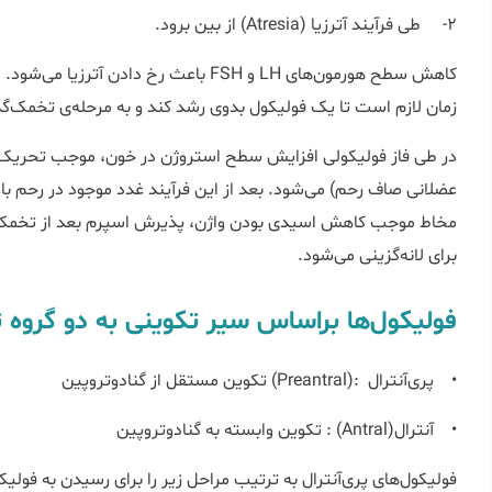
2- طی فرآیند آترزیا (Atresia) از بین برود.
کاهش سطح هورمون‌های LH و FSH باعث رخ دادن
زمان لازم است تا یک فولیکول بدوی رشد کند و به مرحله‌ی تخمک‌
در طی فاز فولیکولی افزایش سطح استروژن در خون، موجب تحریک رش
عضلانی صاف رحم) می‌شود. بعد از این فرآيند غدد موجود در رحم با
مخاط موجب کاهش اسیدی بودن واژن، پذیرش اسپرم بعد از تخمک‌گذ
برای لانه‌گزینی می‌شود.
فولیکول‌ها براساس سیر تکوینی به دو گروه
• پری‌آنترال :(Preantral) تکوین مستقل از گنادوتروپین
• آنترال(Antral) : تکوین وابسته به گنادوتروپین
فولیکول‌های پری‌آنترال به ترتیب مراحل زیر را برای رسیدن به فولی