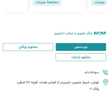
هٔ جزئیات
مشاهدهٔ جزئیات
مرکز باروری و درمان ناباروری
نوبت‌دهی
مشاوره رایگان
مشاوره ژنتیک
021-42500
تهران، شیراز جنوبی، پایین‌تر از اتوبان همت، کوچه 68 شرقی،
پلاک 6