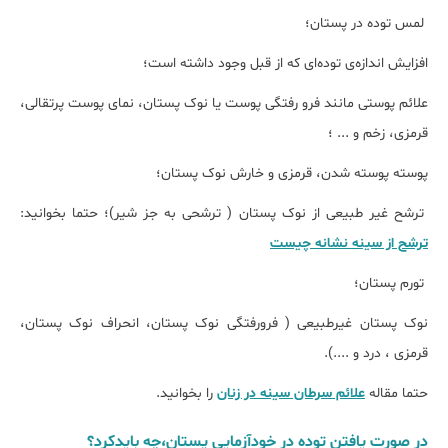
لمس توده در پستان؛
افزایش اندازه‌ی توده‌ای که از قبل وجود داشته است؛
علائم پوستی مانند فرو رفتگی پوست یا نوک پستان، نمای پوست پرتقالی،
قرمزی، زخم و ... ؛
پوسته پوسته شدن، قرمزی و خارش نوک پستان؛
ترشح غیر طبیعی از نوک پستان ( ترشحی به جز شیر)؛ حتما بخوانید:
ترشح از سينه نشانه چيست
تورم پستان؛
نوک پستان غیرطبیعی ( فرورفتگی نوک پستان، انحراف نوک پستان،
قرمزی ، درد و ....).
حتما مقاله
علائم سرطان سینه در زنان
را بخوانید.
در صورت یافتن توده در خودآزمایی پستان،چه بایدکرد؟