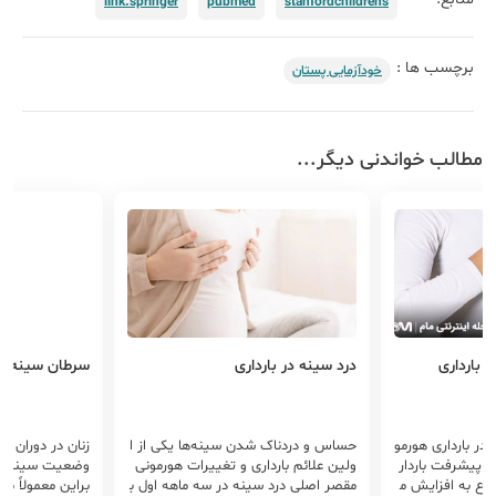
link.springer
pubmed
stanfordchildrens
برچسب ها :
خودآزمایی پستان
مطالب خواندنی دیگر...
 بارداری
درد سینه در بارداری
سرطان سینه در
ر ﺑﺎرداری هورمو
حساس و دردناک شدن سینه‌ها یکی از ا
زنان در دوران 
با پیشرفت باردار
ولین علائم بارداری و تغییرات هورمونی
وضعیت سینه‌های
وع به افزایش م
مقصر اصلی درد ﺳﯿﻨﻪ در ﺳﻪ ﻣﺎﻫﻪ اول ﺑ
براین معمولاً م