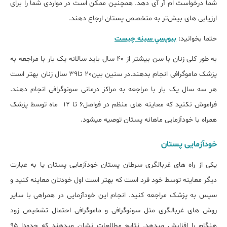
شما درخواست ام آر آی دهد. همچنین ممکن است در مواردی شما را برای
ارزیابی های بیش‌تر به متخصص پستان ارجاع دهند.
حتما بخوانید:
بيوپسي سينه چيست
به طور کلی زنان با سن بیشتر از 40 سال باید سالانه یک بار با مراجعه به
پزشک ماموگرافی انجام بدهند.در سنین بین20 تا39 سال زنان بهتر است
هر سه سال یک بار با مراجعه به مراکز درمانی سونوگرافی انجام دهند.
فراموش نکنید که معاینه های منظم در فواصل6 تا 12 ماه توسط پزشک
همراه با خودآزمایی ماهانه پستان توصیه می‎شود.
خودآزمایی پستان
یکی از راه های غربالگری سرطان پستان خودآزمایی پستان یا به عبارت
دیگر معاینه توسط خود فرد است که بهتر است اول خودتان معاینه کنید و
سپس به پزشک مراجعه کنید. انجام این خودآزمایی در همراهی با سایر
روش های غربالگری مثل سونوگرافی و ماموگرافی احتمال تشخیص زود
هنگام را افزایش میدهد. نتایج مطالعات نشان میدهند که حدودا 95