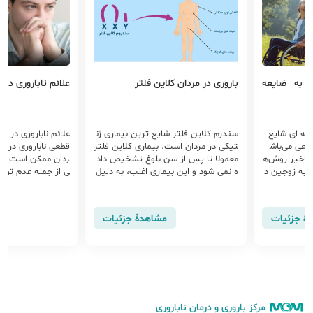
این فلتر
​علائم ناباروری در مردان
تاثیر 
هایپوگنادوت
ایع ترین بیماری ژن
​علائم ناباروری در مردان به معنای اثبات
هیپوگنادیسم
 بیماری کلاین فلتر
قطعی ناباروری در مرد نبوده و ناباروری م
ه در اثر کمب
سن بلوغ تشخیص داد
ردان ممکن است دارای علت های مختلف
ردانه ایجاد
ماری اغلب، به دلیل
ی از جمله عدم تولید اسپرم، نقص در ح
نامطلوبی بر 
ایی می گردد. امروزه
رکت و شکل اسپرم نقص در دستگاه تنا
کیفیت زندگی
های کمک باروری از ق
سلی مرد، مشکلات مربوط به انزال ...
در عملکرد غ
بیلmicroTESE یا ICSI، امکان باروری اف
ادیسم، می تو
مشاهدهٔ جزئیات
مشاهدهٔ جزئیات
فلتر فراهم می گردد.
ه ناباروری مر
مرکز باروری و درمان ناباروری