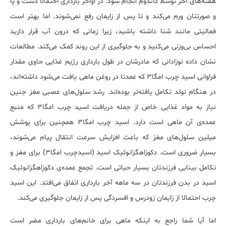
هفته‌های آخر توسط کاندوم انجام شود. در اواخر بارداری احتمالا دست و پا
و صورتتان ورم می‌کند و تا پس از زایمان رفع نمی‌شوند. اما بهتر است
فعالیتی مانند شنا داشته باشید، زیرا زمانی که درون آب قرار دارید
احساس بی‌وزنی می‌کنید و به جلوگیری از این روند کمک می‌کند. مطالعات
نشان داده نوزادانی که مادرشان در طول بارداری رژیم غذایی حاوی مقدار
فراوانی اسید چرب امگا3 که عمدتا در روغن ماهی یافت می‌شود داشته‌اند،
در هنگام تولد تکامل یافته‌تر بوده‌اند. رشد سلول‌های عصبی مغز جنین
نیاز به مواد غذایی خاص از جمله دریافت اسید چرب امگا3 که منبع
عمده‌ی آن ماهی است دارد. اسید چرب امگا3 همچنین برای پوشش
میلین سلول‌های مغز که باعث افزایش سرعت انتقال پیام می‌شوند،
بسیار ضروری است. دکوزاهگزانوئیک اسید (اسیدچرب امگا3) برای مغز و
تکامل بینایی فرزندتان بسیار حیاتی است. تجمع عمده‌ی دکوزاهگزانوئیک
اسید در بدن فرزندتان در سه ماهه‌ آخر بارداری اتفاق می‌افتد. این اسید
چرب احتمالا از زایمان زودرس و افسردگی پس از زایمان جلوگیری می‌کند.
اما آیا شما راجع به اینکه ماهی برای خانم‌های بارداری مضر است