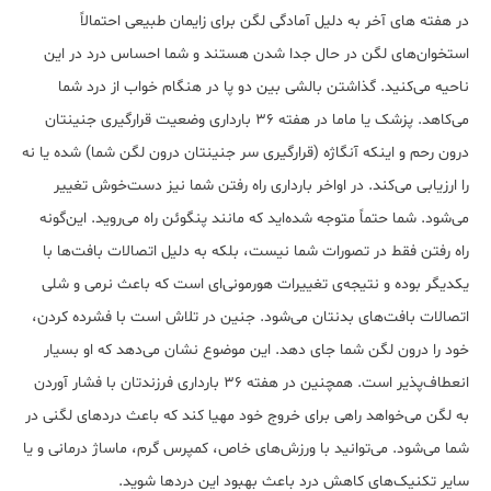
در هفته های آخر به دلیل آمادگی لگن برای زایمان طبیعی احتمالاً
استخوان‌های لگن در حال جدا شدن هستند و شما احساس درد در این
ناحیه می‌کنید. گذاشتن بالشی بین دو پا در هنگام خواب از درد شما
می‌کاهد. پزشک یا ماما در هفته 36 بارداری وضعیت قرارگیری جنینتان
درون رحم و اینکه آنگاژه (قرارگیری سر جنینتان درون لگن شما) شده یا نه
را ارزیابی می‌کند. در اواخر بارداری راه رفتن شما نیز دست‌خوش تغییر
می‌شود. شما حتماً متوجه شده‌اید که مانند پنگوئن راه می‌روید. این‌گونه
راه رفتن فقط در تصورات شما نیست، بلکه به دلیل اتصالات بافت‌ها با
یکدیگر بوده و نتیجه‌ی تغییرات هورمونی‌ای است که باعث نرمی و شلی
اتصالات بافت‌های بدنتان می‌شود. جنین در تلاش است با فشرده کردن،
خود را درون لگن شما جای دهد. این موضوع نشان می‌دهد که او بسیار
انعطاف‌پذیر است. همچنین در هفته 36 بارداری فرزندتان با فشار آوردن
به لگن می‌خواهد راهی برای خروج خود مهیا کند که باعث دردهای لگنی در
شما می‌شود. می‌توانید با ورزش‌های خاص، کمپرس گرم، ماساژ درمانی و یا
سایر تکنیک‌های کاهش درد باعث بهبود این دردها شوید.