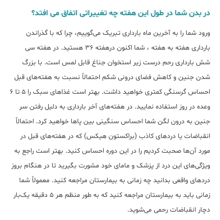
در بدن شما در طول این هفته چه تغییراتی اتفاق می افتد؟
ورود شما را به آخرین ماه بارداری تبریک می‌گوییم، چرا که با گذراندن
بارداری هفته به هفته ، شما اکنون درهفته 36 هستید. در هفته سی
شش بارداری رحم درست زیر استخوان جناغ قابل لمس است. با بزرگ
شدن جنین و کاهش فضای درونی شکم احتمالاً نسبت به هفته‌های قبل
احساس گرسنگی کمتری خواهید داشت. بهتر است غذاهای سبک را 5 تا 6
وعده در روز استفاده نمایید. در هفته‌های آخر بارداری به دلیل رفتن سر
جنین به درون لگن شما احساس سنگینی بین پاها خواهید کرد. احتمالاً
انقباضات یا دردهای کاذب (براکستون هیکس) که در هفته‌های قبل در
مورد آن‌ها صحبت کردیم را در این دوره احساس کنید. بهتر است راجع به
ویژگی‌های این درد از پزشک و مامای خود مشورت بگیرید تا در هنگام بروز
دردهای واقعی بدانید چه زمانی به بیمارستان مراجعه کنید. معمولاً شما
زمانی باید به بیمارستان مراجعه کنید که به طور منظم هر 5 دقیقه یک‌بار
دچار انقباضات رحمی ‌می‌شوید.