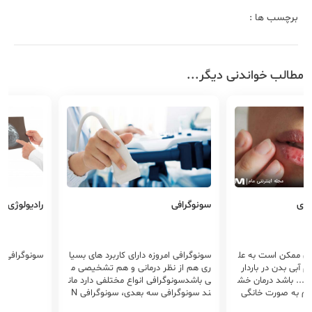
برچسب ها :
مطالب خواندنی دیگر...
اری
سونوگرافی
رادیولوژی
ری ممکن است به عل
سونوگرافی امروزه دارای کاربرد های بسیا
سونوگرافی و 
م آبی بدن در باردار
ری هم از نظر درمانی و هم تشخیصی م
 ... باشد درمان خش
ی باشدسونوگرافی انواع مختلفی دارد مان
 هم به صورت خانگی
ند سونوگرافی سه بعدی، سونوگرافی N
ی امکان پذیر است
T، داپلر و ...