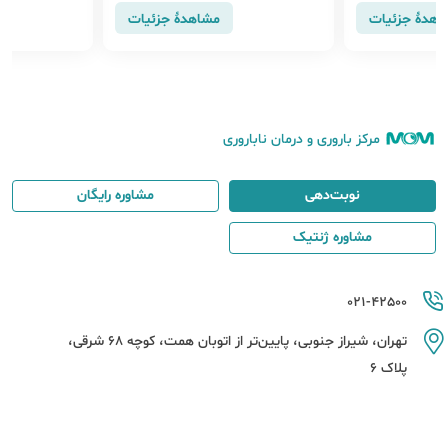
همراه یکسری علائم باشد.
تحت تاثیر قرار
اهدهٔ جزئیات
مشاهدهٔ جزئیات
مرکز باروری و درمان ناباروری
نوبت‌دهی
مشاوره رایگان
مشاوره ژنتیک
021-42500
تهران، شیراز جنوبی، پایین‌تر از اتوبان همت، کوچه 68 شرقی،
پلاک 6