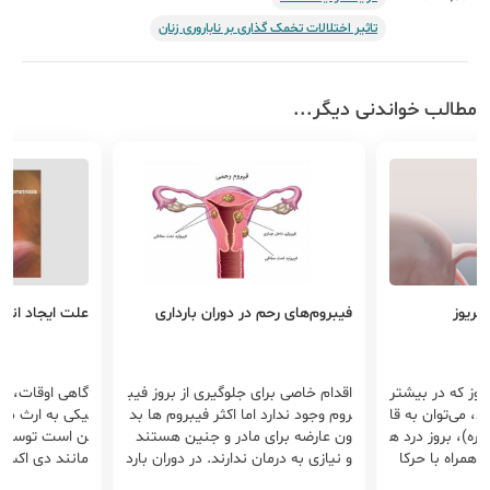
تاثیر اختلالات تخمک گذاری بر ناباروری زنان
مطالب خواندنی دیگر...
تریوز
فیبروم‌های رحم در دوران بارداری
علت ایجاد اندو
ریوز که در بیشتر
اقدام خاصی برای جلوگیری از بروز فیب
گاهی اوقات، ان
د، می‌توان به قا
روم وجود ندارد اما اکثر فیبروم ها بد
یکی به ارث می 
ره)، بروز درد ه
ون عارضه برای مادر و جنین هستند
ن است توسط س
 همراه با حرکا
و نیازی به درمان ندارند. در دوران بارد
مانند دی اکسی
ردن، ناباروری
اری وجود این تومورها ممکن است به
ستم ایمنی بدن