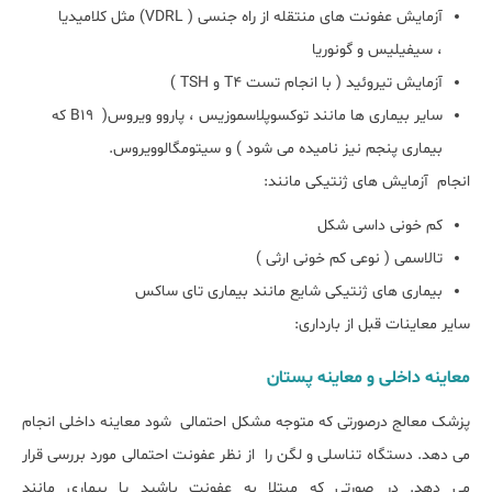
آزمایش عفونت های منتقله از راه جنسی (
VDRL
) مثل کلامیدیا
، سیفیلیس و گونوریا
آزمایش تیروئید ( با انجام تست
T4
و
TSH
)
سایر بیماری ها مانند توکسوپلاسموزیس ، پاروو ویروس(
B19
که
بیماری پنجم نیز نامیده می شود ) و سیتومگالوویروس
.
انجام آزمایش های ژنتیکی مانند:
کم خونی داسی شکل
تالاسمی ( نوعی کم خونی ارثی )
بیماری های ژنتیکی شایع مانند بیماری تای ساکس
سایر معاینات قبل از بارداری:
معاینه داخلی و معاینه پستان
پزشک معالج درصورتی که متوجه مشکل احتمالی شود معاینه داخلی انجام
می دهد. دستگاه تناسلی و لگن را از نظر عفونت احتمالی مورد بررسی قرار
می دهد. در صورتی که مبتلا به عفونت باشید یا بیماری مانند