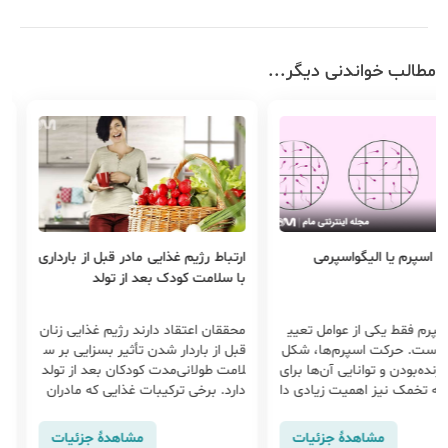
مطالب خواندنی دیگر...
 الیگواسپرمی
ارتباط رژیم غذایی مادر قبل از بارداری
پیش‌بینی ج
با سلامت کودک بعد از تولد
از فشار خون
یکی از عوامل تعیی
محققان اعتقاد دارند رژیم غذایی زنان
با پیشرفت 
کت اسپرم‌ها، شکل
قبل از باردار شدن تأثیر بسزایی بر س
شمندان در
 توانایی آن‌ها برای
لامت طولانی‌مدت کودکان بعد از تولد
و ایمن برا
یز اهمیت زیادی دا
دارد. برخی ترکیبات غذایی که مادران
یت جنین که
ل ممکن است فردی
در هفته‌های قبل از باردار شدن مصر
از زوج‌های
ف می‌کنند باعث افزایش سلامت و ای
طالعه تأثیر
مشاهدهٔ جزئیات
مشاهدهٔ جزئیات