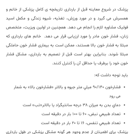
پزشک در شروع معاینه قبل از بارداری تاریخچه ی کامل پزشکی از خانم و
همسرش می گیرد و در مورد ورزش، تغذیه، شیوه زندگی و مکمل اسید
فولیک مشاوره لازم را انجام می دهد. همچنین در اولین ویزیت، متخصص
زنان، فشار خون مادر را مورد ارزیابی قرار می دهد. خانم های بارداری که
مبتلا به فشار خون بالا هستند، ممکن است به بیماری فشار خون حاملگی
مبتلا شوند. بنابراین بهتر است قبل از تصمیم به بارداری، مشکل فشار
خون خود را برطرف یا حداقل آن را کنترل کنند
.
باید توجه داشت که:
فشارخون ۹۰/۱۴۰ ميلي متر جيوه و بالاتر «فشارخون بالا» به شمار
می رود
دماي بدن به ميزان ۳۸ درجه سانتيگراد يا بالاتر«تب» است
تعداد طبيعي نبض، ۶۰ تا ۱۰۰ بار در دقيقه است
تعداد طبيعي تنفس، ۱۶ تا ۲۰ بار در دقيقه است
پزشک برای اطمینان از عدم وجود هر گونه مشکل پزشکی در طول بارداری