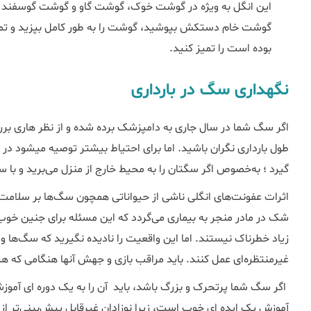
این انگل به ویژه در گوشت خوک، گوشت گاو و گوشت گوسفند 
گوشت خام دستکش بپوشید، گوشت را به طور کامل بپزید و تم
بوده است را تمیز کنید.
نگهداری سگ در بارداری
اگر سگ شما در سال جاری به دامپزشک برده شده و از نظر هاری بررس
طول بارداری نگران باشید. اما برای احتیاط بیشتر توصیه می­شود در ف
گیرد ؛ به‌خصوص اگر سگتان را به محیط خارج از منزل می‌برید و با
اثرات عفونت‌های انگلی ناشی از حیواناتی همچون سگ‌ها بر سلامت
شک در مادر منجر به بیماری می‌گردد که این مسئله برای جنین خوب نخو
زیاد خطرناک نیستند. اما این واقعیت را نادیده نگیرید که سگ‌ها و 
غیرمنتظره‌ای عمل کنند. باید مراقب بازی و جهش آن­ها هنگامی که ه
اگر سگ شما پرتحرک و بزرگ باشد، باید آن را به یک دوره­ ای آموزشی 
آموزش یک ایده­ ای خوب است، زیرا نوزادان غیرقابل پیش‌بینی‌تر ا