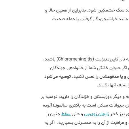
 سگ خشمگین شود. بنابراین از همین حالا و
 مانند خراشیدن، گاز گرفتن یا حمله صحبت
ن تنها نگذارید.
همسترها، خوکچه‌های هندی و موش‌ها ممکن است حامل ویروسی به نام کایرومننژیت (Chioromeningitis) باشند،
اگر حیوان خانگی شما از خانواده­ی جوندگان
ن و یا مدفوعشان را لمس نکنید. توصیه می‌شود
 صرف آن­ها نکنید.
ه و دیگر دوزیستان و خزندگان را دارید، توصیه بر
 این حیوانات ممکن است به باکتری سالمونلا آلوده
ی نیز خطر
زایمان زودرس
و حتی
سقط
جنین را
و مراقبت از آن را به همسرتان بسپارید. اگر به