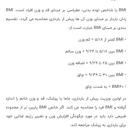
BMI یا شاخص توده بدنی، مقیاسی بر مبنای قد و وزن افراد است. BMI
زنان باردار بر مبنای وزن آن ها پیش از بارداری محاسبه می گردد. تقسیم
بندی بر مبنای BMI عبارت است از:
• BMI کمتر از 5/18 = کم وزن
• BMI بین 5/18 تا 9/24 = وزن سالم
• BMI بین 25 تا 9/29 = اضافه وزن
• BMI بین 30 تا 9/39 = چاق
• BMI40 = به شدت چاق
در اولین ویزیت پیش از بارداری، ماما یا پزشک، قد و وزن خانم را اندازه
گرفته و BMI فرد را محاسبه می کند. اگر خانمی BMI پایین تر از محدوده
طبیعی دارد باید در مورد چگونگی افزایش وزن و تغییر رژیم غذایی خود
برای بارداری به پزشک مراجعه کند.