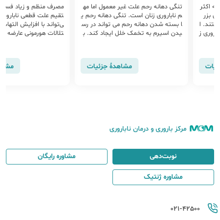
ت غیر معمول اما مه
مصرف منظم و زیاد فست‌فود به‌طور مس
مصرف آمفتا
ت. تنگی دهانه رحم ی
تقیم علت قطعی ناباروری نیست، اما م
لال در هورم
رحم می تواند در رس
ی‌تواند با افزایش التهاب، اضافه‌وزن واخ
ی، آسیب به 
 خلل ایجاد کند. ب
تلالات هورمونی عارضه ای ایجاد کند که
ض جدی در دور
م علت غیر معمول ا
توانایی باروری را کم کند. تاثیری که فس
ن مطلب از م
باروری زنان است
ت فود به طور مستقیم بر باروری دارد تا
باروری مردان
ثیراتی مثل...
را بررسی می‌
مشاهدهٔ جزئیات
مشاهدهٔ جزئیات
مرکز باروری و درمان ناباروری
نوبت‌دهی
مشاوره رایگان
مشاوره ژنتیک
021-42500