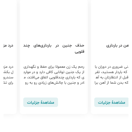
ی
حذف جنین در بارداری‌های چند
درد مزمن لگن
قلویی
دوران با
رحم یک زن معمولا برای حفظ و نگهداری
درد مزمن لگنی که بیش
ستید، تقر
از یک جنین توانایی کافی دارد و در موارد
ل بکشد ممکن است نشان
تان به آه
ی که بارداری چندقلویی اتفاق می‌افتد، م
سندروم روده تحریک پذی
از آهن برا
ادر و جنین با چالش‌های زیادی رو به رو
رای تشخیص درد مزمن ل
تان استفا
هستند. در چنین مواردی گاهی اوقات م
فی، معاینه لگن و ....
ده می کند. با این حال، حدود 50 درصد
مکن است پزشک جهت کمک به حفظ و
این ماده م
بقا بقیه جنین‌ها حذف یکی از آن‌ها را پی
جزئیات
مشاهدهٔ جزئیات
مشا
شنهاد دهد.