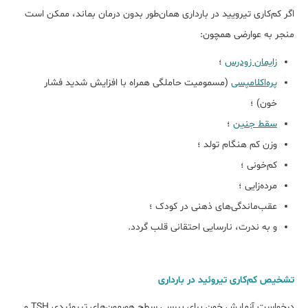
اگر کم‌کاری تیرویید در بارداری همان‌طور بدون درمان بماند، ممکن است
منجر به عوارضی همچون:
زایمان زودرس
؛
پره‌اکلامپسی
(مسمومیت حاملگی همراه با افزایش شدید فشار
خون) ؛
سقط جنین
؛
وزن کم هنگام تولد ؛
کم‌خونی ؛
مرده‌زایی ؛
عقب‌ماندگی‌های ذهنی در کودک ؛
و به ندرت، نارسایی احتقانی قلب گردد.
تشخیص کم‌کاری تیروئید در بارداری
درخواست آزمایش خون برای بررسی سطح هورمون‌های تیروئیدی TSH و