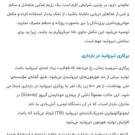
علاوه‌بر دارو، در چنین شرایطی لازم است یک رژیم غذایی متعادل و سالم
و غنی از غذاهای دریایی داشته باشید، از نمک یددار استفاده کرده و مکمل
مولتی‌ویتامین پری‌ناتال را نیز به‌صورت روزانه و منظم مصرف نمایید.
توصیه می‌شود این مکمل حاوی 150 میکروگرم ید باشد، زیرا ید برای
سلامتی تیروئید مهم است.
پرکاری تیروئید در بارداری
پرکاری تیرویید زمانی رخ می‌دهد که فعالیت زیاد غده‌ی تیروئید باعث
تولید بیش از حد هورمون‌های تیروئیدی می‌شود. طبق گفته‌ی مؤسسه‌ی
ملی بهداشت، از هر 500 زن یک نفر به پرکاری تیروئید در بارداری مبتلا می
شود. این حالت معمولأ ناشی از بیماری خودایمنی گریوز (Graves) در
مادران باردار است، که در آن دستگاه ایمنی، آنتی‌بادی به نام
ایمونوگلوبولین تحریک‌کننده‌ی تیروئید (TSI) ایجاد می‌کند که باعث
افزایش تولید هورمون تیروئید می‌شود.
البته پرکاری تیروئید در بارداری به ندرت می‌تواند با تهوع و استفراغ شدید