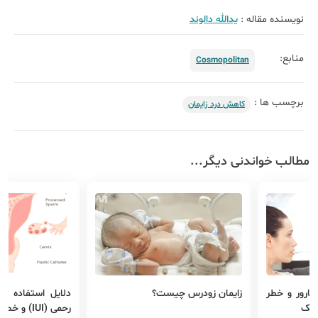
نویسنده مقاله :
یدالله دالوند
منابع:
Cosmopolitan
برچسب ها :
کاهش درد زایمان
مطالب خواندنی دیگر...
بارور و خطر
زایمان زودرس چیست؟
دلایل استفاده از
ولیک
رحمی (IUI) و خطرات مرتبط با آن