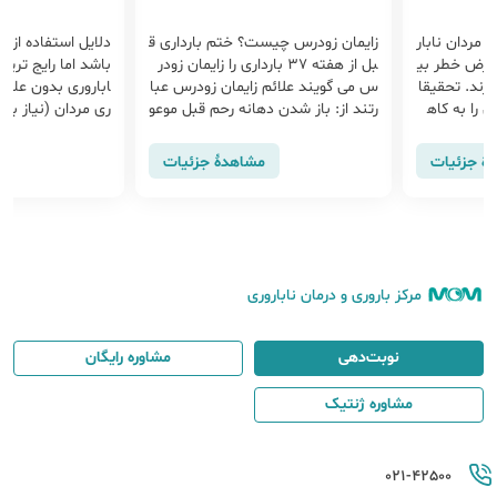
 مردان نابار
زایمان زودرس چیست؟ ختم بارداری ق
عرض خطر بی
بل از هفته 37 بارداری را زایمان زودر
باشد اما رایج ترین 
یرند. تحقیقا
س می گویند علائم زایمان زودرس عبا
اباروری بدون علت، 
 را به کاه
رتند از: باز شدن دهانه رحم قبل موعو
ری مردان (نیاز به 
ه بود ولی ا
د، درد زایمان زودرس و پره اکلامپسی
خطرات روش IUI...!
ین ارتباط و
...
هٔ جزئیات
مشاهدهٔ جزئیات
مرکز باروری و درمان ناباروری
نوبت‌دهی
مشاوره رایگان
مشاوره ژنتیک
021-42500