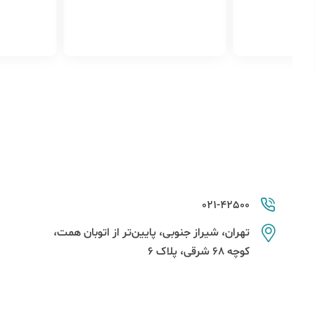
 پوستی دوران باردار
ئم کشیدگی در پوست هر چه زودتر اقد
ه است اما اثر
ام به درمان کند.
تولد مشخص ن
ی بودن سه‌ماه
ن، توصیه می‌ش
کردن موهای خ
021-42500
تهران، شیراز جنوبی، پایین‌تر از اتوبان همت،
کوچه 68 شرقی، پلاک 6