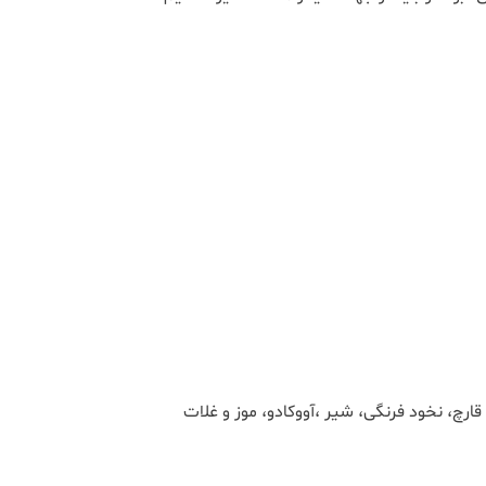
خشکبار، سویا، قارچ، نخود فرنگی، شیر ،آووکادو، موز و غلات