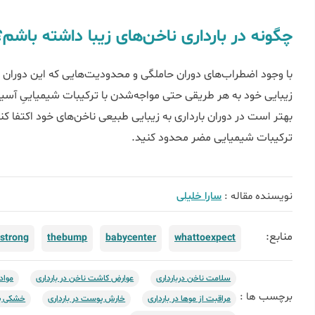
چگونه در بارداری ناخن‌های زیبا داشته باشم؟
با وجود اضطراب‌های دوران حاملگی و محدودیت‌هایی که این دوران بر
زیبایی خود به هر طریقی حتی مواجه‌شدن با ترکیبات شیمیاییِ آسی
بهتر است در دوران بارداری به زیبایی طبیعی ناخن‌های خود اکتفا ک
ترکیبات شیمیایی مضر محدود کنید.
نویسنده مقاله :
سارا خلیلی
منابع:
estrong
thebump
babycenter
whattoexpect
سلامت ناخن دربارداری
عوارض کاشت ناخن در بارداری
مواد 
برچسب ها :
مراقبت از موها در بارداری
خارش پوست در بارداری
خشکی پو