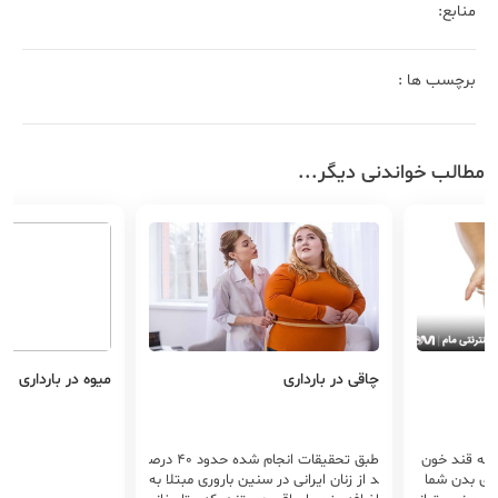
منابع:
برچسب ها :
مطالب خواندنی دیگر...
چاقی در بارداری
میوه در بارداری
 به قند خون
طبق تحقیقات انجام شده حدود ۴۰ درص
های بدن شما
د از زنان ایرانی در سنین باروری مبتلا به