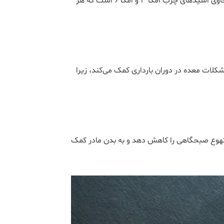
راه خوبی برای به دست آوردن این کالری هستند. آووکادو همچنین حاوی اسیدهای چرب امگا 3 و امگا 6 است که هر
کلات معده در دوران بارداری کمک می‌کند، زیرا
 B6 است که می‌تواند علائم تهوع صبحگاهی را کاهش دهد و به بدن مادر کمک