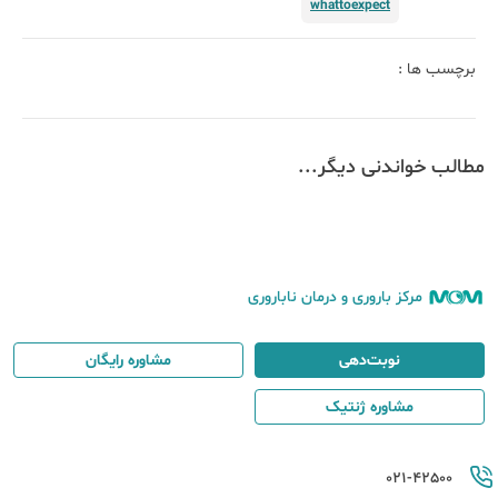
whattoexpect
برچسب ها :
مطالب خواندنی دیگر...
مرکز باروری و درمان ناباروری
نوبت‌دهی
مشاوره رایگان
مشاوره ژنتیک
021-42500