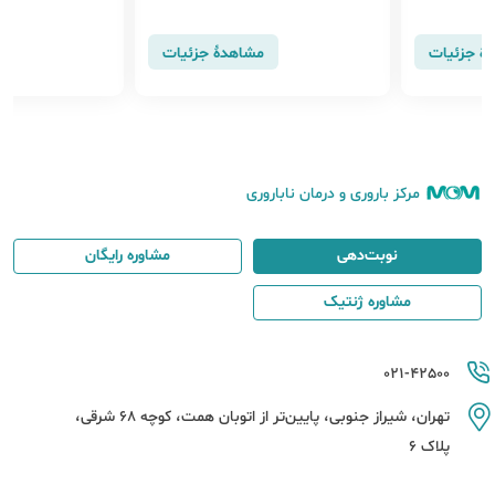
هٔ جزئیات
مشاهدهٔ جزئیات
مرکز باروری و درمان ناباروری
نوبت‌دهی
مشاوره رایگان
مشاوره ژنتیک
021-42500
تهران، شیراز جنوبی، پایین‌تر از اتوبان همت، کوچه 68 شرقی،
پلاک 6