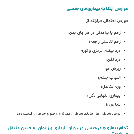
عوارض ابتلا به بیماری‌های جنسی
عوارض احتمالی عبارتند از:
زخم یا برآمدگی در هر جای بدن؛
زخم تناسلی راجعه؛
درد بیضه، قرمزی و تورم؛
درد لگن؛
ریزش مو؛
التهاب چشم؛
ورم مفاصل؛
بیماری التهابی لگن؛
ناباروری؛
برخی سرطان‌ها، مانند سرطان دهانه‌ی رحم و سرطان راست‌روده.
کدام بیماری‌های جنسی در دوران بارداری و زایمان به جنین منتقل
می‌شود؟