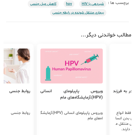
برچسب ها :
شیردهی با HIV
hpv
کاهش میل جنسی
بیماری منتقل شونده در رابطه جنسی
مطالب خواندنی دیگر...
ز مادر به فرزند
ویروس پاپیلومای انسانی
روابط جنسی
(HPV)‌ـ‌آزمایشگاه‌های مام
ه فقط انواع
ویروس پاپیلومای انسانی (HPV)‌ـ‌آزمایشگ
روابط جنسی
ی بدن انسا
اه‌های مام
دهی منتقل م
ی دارند.