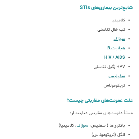
شایع‌ترین بیماری‌های STIs
کلامیدیا
تب خال تناسلی
سوزاک
هپاتیت B
HIV / AIDS
HPV زگیل تناسلی
سفیلیس
تریکوموناس
علت عفونت‌های مقاربتی چیست؟
منشأ عفونت‌های مقاربتی عبارتند از:
باکتری‌ها ( سفلیس،
سوزاک
، کلامیدیا)
انگل (تریکوموناس)