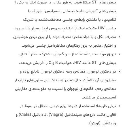
بیماری‌های STI مبتلا شود. به طور مثال، در صورت ابتلا به یکی از
بیماری‌های آمیزشی مانند تب‌خال، سفیلیس، سوزاک یا
کلامیدیا، با داشتن رابطه‌ی جنسی محافظت‌نشده با شریک
جنسی HIV مثبت، احتمال ابتلا به ویروس ایدز بسیار بالا می‌رود.
مصرف الکل و یا مواد مخدر: مصرف مواد با از بین بردن هوشیاری
و اختیار، منجر به بروز رفتارهای مخاطره‌آمیز جنسی می‌شود.
تزریق مواد مخدر: استفاده از سرنگ‌های مشترک، خطر انتقال
بیماری‌های STI مانند HIV، هپاتیت B و C را افزایش می‌دهد.
در دختران نوجوان: دهانه‌ی رحم دختران نوجوان نابالغ بوده و
سلول‌های آن دائماً در حال تغییر هستند. این سلول‌های ناپایدار
دهانه‌ی رحم، خانم‌های نوجوان را نسبت به عفونت‌های مقاربتی
آسیب‌پذیرتر می‌کنند.
برخی داروها: استفاده از داروها برای درمان اختلال در نعوظ در
آقایان مانند داروهای سیلدنافیل (Viagra)، تادالافیل (Cialis) و
واردنافیل (لویترا).