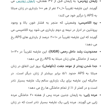
زایمان زودرس:
به زایمان قبل از 37 هفتگی،
زایمان زودرس
می
گویند. این عارضه تقریباً 10_20 نفر از هر 100 بارداری در زنان مبتلا
به APS را درگیر خود می کند؛
پره اکلامپسی:
وضعیتی که منجر به فشار خون بالا و وجود
پروتئین در ادرار در نیمه ی دوم بارداری می شود پره اکلامپسی می
گویند که این عارضه تقریباً در 10-20 درصد از بارداری های APS رخ
می دهد؛
محدودیت رشد داخل رحمی (IUGR):
این عارضه تقریباً در 30-10
درصد از حاملگی های زنان مبتلا به APS رخ می دهد؛
جدا شدن زودتر از موعد جفت (دکولمان):
بروز این اتفاق در زنان
مبتلا به APS حدود 5/1 برابر بیشتر از زنان دیگر است. در
حالیکه این عارضه برای یک بارداری سالم یک عارضه بسیار نادر
است و در کمتر از 1٪ از تمام حاملگی ها رخ می دهد؛
مرده زایی:
به زایمان جنین مرده پس از هفته 20 حاملگی مرده
زایی می گویند. مرده زایی یک عارضه بسیار نادر است که در زنان