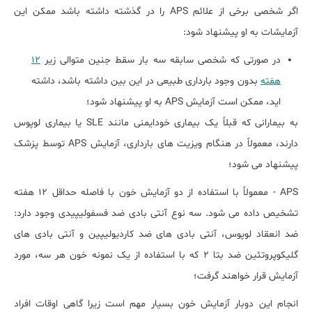
اگر شخصی برخی از علائم APS را در گذشته داشته باشد ممکن این
آزمایشات به او پیشنهاد شود:
در صورتی که شخصی سابقه سه بار سقط جنین متوالی زیر
12
هفته
بدون وجود بارداری طبیعی در این بین داشته باشد، داشته
اید، ممکن است آزمایش APS به او پیشنهاد شود؛
به بیمارانی که قبلاً یک بیماری خودایمنی مانند SLE یا بیماری لوپوس
دارند، معمولاً در هنگام ویزیت های بارداری، آزمایش APS توسط پزشک
پیشنهاد می شود؛
APS - معمولاً با استفاده از دو آزمایش خون با فاصله حداقل 12 هفته
تشخیص داده می شود. سه نوع آنتی بادی ضد فسفولیپیدی وجود دارد:
ضد انعقاد لوپوس، آنتی بادی های ضد کاردیولیپین و آنتی بادی های
گلیکوپروتئین ضد بتا 2 که با استفاده از یک نمونه خون هر سه، مورد
آزمایش قرار خواهند گرفت؛
انجام این دوبار آزمایش خون بسیار مهم است زیرا گاهی اوقات افراد