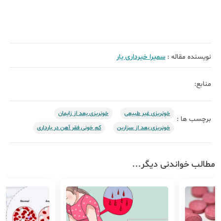
نویسنده مقاله :
سمیرا خیرداری یار
منابع:
خونریزی غیر طبیعی
خونریزی بعد از زایمان
برچسب ها :
خونریزی بعد از سزارین
کم خونی فقر آهن در بارداری
مطالب خواندنی دیگر...