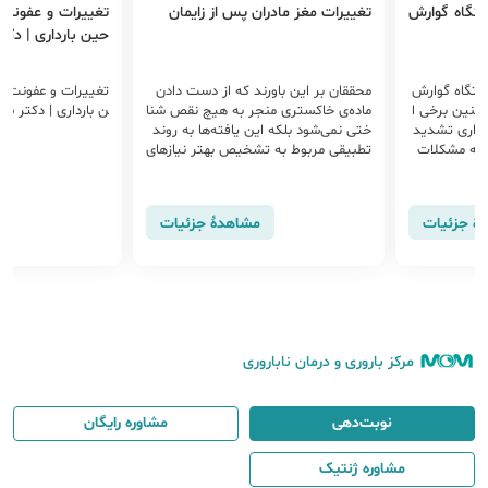
تگاه گوارش
تغییرات مغز مادران پس از زایمان
تغییرات و عفونت 
حین بارداری | دکت
دستگاه گوارش
محققان بر این باورند که از دست دادن
تغییرات و عفونت ها
مچنین برخی ا
ماده‌ی خاکستری منجر به هیچ نقص شنا
ن بارداری | دکتر سو
ارداری تشدید
ختی نمی‌شود بلکه این یافته‌ها به روند
 به مشکلات
تطبیقی ​​مربوط به تشخیص بهتر نیازهای
ت فیزیولوژی
کودک و شناسایی حالت عاطفی نوزاد کم
.
ک می‌کند. تغییرات مغز مادران در دورا
ن بارداری آنان را برای محافظت و تعامل ب
هٔ جزئیات
مشاهدهٔ جزئیات
هتر با فرزندشان پس از بارداری آماده م
ی‌کند.
مرکز باروری و درمان ناباروری
نوبت‌دهی
مشاوره رایگان
مشاوره ژنتیک