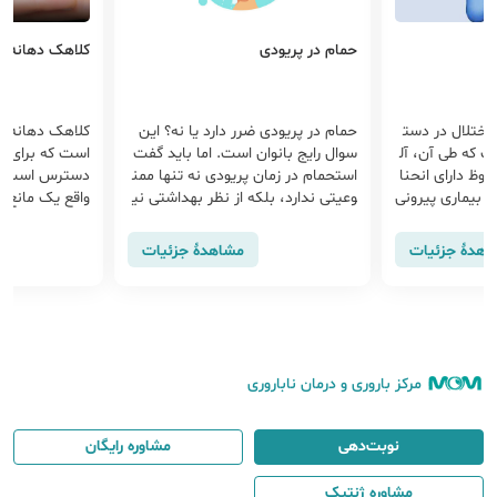
حمام در پریودی
کلاهک دهانه ر
اختلال در دست
حمام در پریودی ضرر دارد یا نه؟ این
کلاهک دهانه ر
ت که طی آن، آل
سوال رایج بانوان است. اما باید گفت
است که برای پی
وظ دارای انحنا
استحمام در زمان پریودی نه تنها ممن
دسترس است. ک
ه بیماری پیرونی
وعیتی ندارد، بلکه از نظر بهداشتی نی
واقع یک مانع ف
 پیرونی بیشتر
ز توصیه می‌شود. و نکات بهداشتی و
اسپرم به رحم ج
ان بالای 40 سال دیده می شو
چگونگی استحمام در زمان پریود را در
سایر روش‌ها تن
اهدهٔ جزئیات
مشاهدهٔ جزئیات
در هر سنی ایجا
این مقاله بخوانید.
درست استفاده
مرکز باروری و درمان ناباروری
نوبت‌دهی
مشاوره رایگان
مشاوره ژنتیک