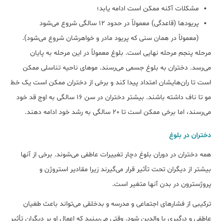
مشکلات آکنه ممکن است ادامه یابد؛
پریودها (قاعدگی) معمولاً در حدود 12 سالگی شروع می‌شود
(معمولاً در همان سنی که پریود مادر و خواهرشان شروع می‌شود).
مرحله پنجم مرحله نهایی است. بلوغ معمولاً در این مرحله به پایان
می‌رسد. دختران به بلوغ جسمی می‌رسند. موهای ناحیه تناسلی ممکن
است تا ران‌هایشان امتداد پیدا کند و برخی از دختران ممکن است یک خط
مو تا ناف داشته باشند. بیشتر دختران در سن 16 سالگی به اوج قد خود
می‌رسند، اما برخی ممکن است تا 20 سالگی به رشد خود ادامه دهند.
دختران در بلوغ
همه دختران در دوران بلوغ دچار تغییرات عاطفی می‌شوند. برخی از آنها
بیشتر از دیگران تحت تأثیر قرار می‌گیرند زیرا مقادیر استروژن و
پروژسترون در بدن آنها متغیر است.
ترکیبی از فشارهای اجتماعی و مدرسه و بدخلقی می‌تواند باعث طغیان
عاطفی و درگیری با والدین شود. وقتی می‌بینید که اعمال او بر دیگران تأثیر