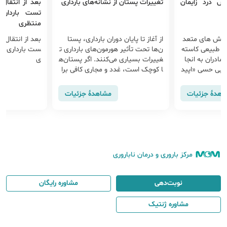
ش درد زایمان
تغییرات پستان از نشانه‌های بارداری
بعد از انتقال
تست بارداری 
منتظری
ن روش های متعد
از آغاز تا پایان دوران بارداری، پستا
بعد از انتقال ج
مان طبیعی کاسته
ن‌ها تحت تأثیر هورمون‌های بارداری ت
ست بارداری داد
ادران به انجا
غییرات بسیاری می‌کنند. اگر پستان‌ه
ی
. بی حسی «اپید
ا کوچک است، غدد و مجاری کافی برا
 ای درد است ک
ي شير دادن به نوزادتان را دارید.
اده می شود. از
اهدهٔ جزئیات
مشاهدهٔ جزئیات
مرکز باروری و درمان ناباروری
نوبت‌دهی
مشاوره رایگان
مشاوره ژنتیک